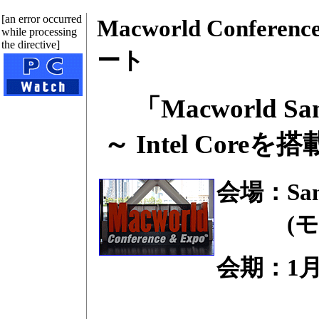
[an error occurred
Macworld Conferen
while processing
the directive]
ート
「Macworld 
～ Intel Cor
会場：San F
(モス
会期：1月