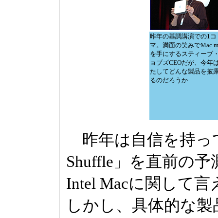
昨年の基調講演での1コ
マ。満面の笑みでMac mi
を手にするスティーブ
ョブズCEOだが、今年
たしてどんな製品を披
るのだろうか
昨年は自信を持って「Fl
Shuffle」を直
Intel Macに関
しかし、具体的な製