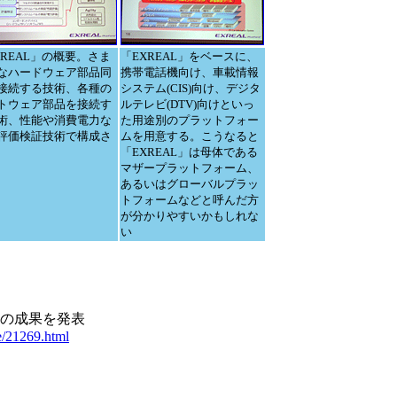
XREAL」の概要。さま
「EXREAL」をベースに、
なハードウェア部品同
携帯電話機向け、車載情報
接続する技術、各種の
システム(CIS)向け、デジタ
トウェア部品を接続す
ルテレビ(DTV)向けといっ
術、性能や消費電力な
た用途別のプラットフォー
評価検証技術で構成さ
ムを用意する。こうなると
「EXREAL」は母体である
マザープラットフォーム、
あるいはグローバルプラッ
トフォームなどと呼んだ方
が分かりやすいかもしれな
い
上期の成果を発表
ge/21269.html