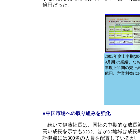
億円だった。
2005年度上半期(20
9月期)の業績。なお
年度上半期の売上高は
億円、営業利益は3
●中国市場への取り組みを強化
続いて伊藤社長は、同社の中期的な成長戦
高い成長を示すものの、ほかの地域は成長
計拠点には300名の人員を配置しているが、こ