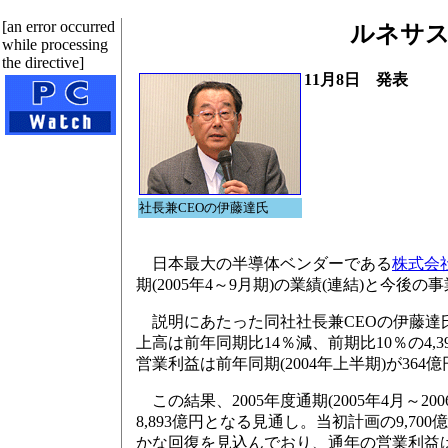
[an error occurred
ルネサス
while processing
the directive]
11月8日 発表
社長兼CEOの伊藤達氏
日本最大の半導体ベンダーである
株式会
期(2005年4～9月期)の業績(連結)と今後
説明にあたった同社社長兼CEOの伊藤達氏
上高は前年同期比14％減、前期比10％の4
営業利益は前年同期(2004年上半期)が364億
この結果、2005年度通期(2005年4月～
8,893億円となる見通し。当初計画の9,
かな回復を見込んでおり、通年の営業利益は4