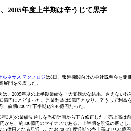
、2005年度上半期は辛うじて黒字
社ルネサス テクノロジ
は8日、報道機関向けの会社説明会を開催
の事業展開を公表した。
は、2005年度の上半期業績を「大変残念な結果。さえない数
,393億円にとどまった。営業利益は5億円となり、辛うじて利
円、前期(2004年下半期)が146億円だった。
2006年3月)の業績見通しを当初計画から下方修正した。売上高は前
700億円から、約800億円のマイナスである。上半期を景況の底と
5億円となる見通し。なお2004年度通期の売上高は1兆24億円