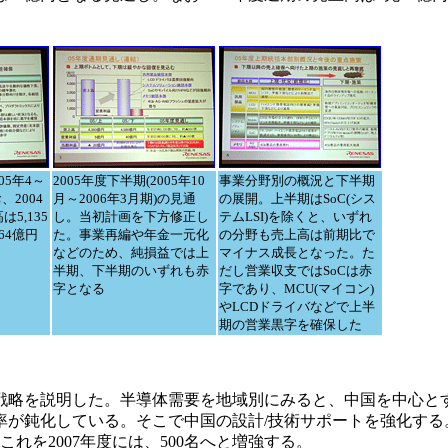
05年4～
2005年度下半期(2005年10
事業分野別の概況と下半期
、2004
月～2006年3月期)の見通
の展開。上半期はSoC(シス
5,135
し。当初計画を下方修正し
テムLSI)を除くと、いずれ
64億円
た。事業再編や年金一元化
の分野も売上高は前期比で
などのため、純損益では上
マイナス成長となった。た
半期、下半期のいずれも赤
だし営業収支ではSoCは赤
字となる
字であり、MCU(マイコン)
やLCDドライバなどで上半
期の営業黒字を確保した
略を説明した。半導体需要を地域別にみると、中国を中心と
率が鈍化している。そこで中国の設計/技術サポートを強化する
れを2007年度には、500名へと増強する。