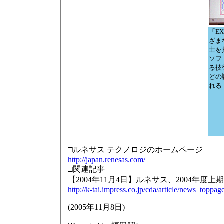
「E
ざま
士を
ソフ
る技
どの
れる
□ルネサス テクノロジのホームページ
http://japan.renesas.com/
□関連記事
【2004年11月4日】ルネサス、2004年度
http://k-tai.impress.co.jp/cda/article/news_toppa
(
2005年11月8日
)