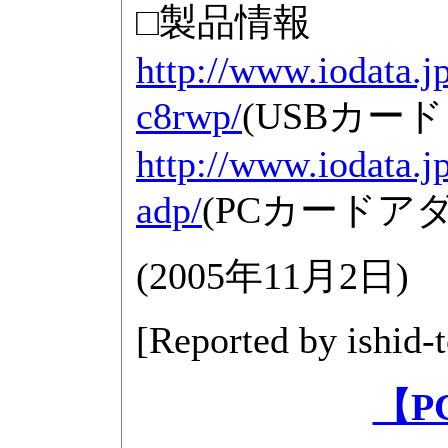
□製品情報
http://www.iodata.j
c8rwp/
(USBカー
http://www.iodata.j
adp/
(PCカードア
(
2005年11月2日
)
[Reported by
ishid-
【P