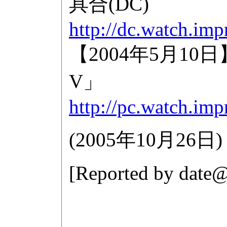
具合(DC)
http://dc.watch.imp
【2004年5月1
V」
http://pc.watch.im
(
2005年10月26日
)
[Reported by
date@