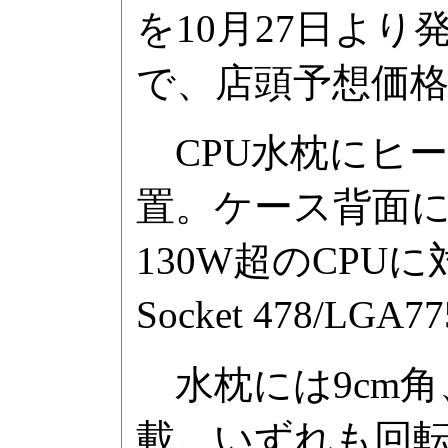
を10月27日よ
で、店頭予想価格は
CPU水枕にヒ
置。ケース背面
130W超のCP
Socket 478/LGA77
水枕には9cm角
載。いずれも回転数