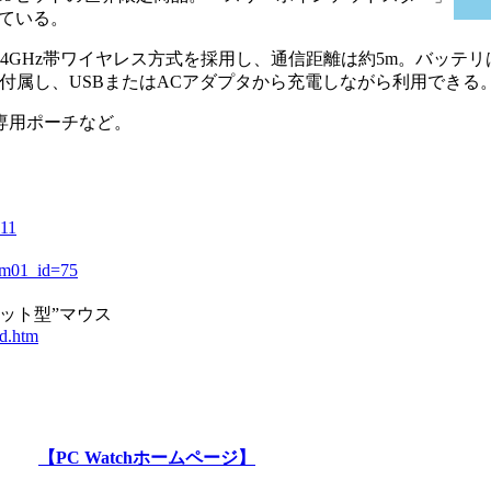
ている。
2.4GHz帯ワイヤレス方式を採用し、通信距離は約5m。バッテ
が付属し、USBまたはACアダプタから充電しながら利用できる
専用ポーチなど。
011
tem01_id=75
ット型”マウス
id.htm
【PC Watchホームページ】