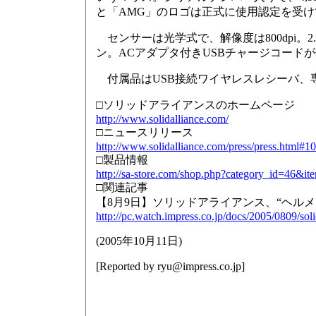
と「AMG」のロゴは正式に使用認定を受け
センサーは光学式で、解像度は800dpi。
ン。ACアダプタ付きUSBチャージコード
付属品はUSB接続ワイヤレスレシーバ、
□ソリッドアライアンスのホームページ
http://www.solidalliance.com/
□ニュースリリース
http://www.solidalliance.com/press/press.html#1
□製品情報
http://sa-store.com/shop.php?category_id=46&i
□関連記事
【8月9日】ソリッドアライアンス、“ヘルメ
http://pc.watch.impress.co.jp/docs/2005/0809/sol
(
2005年10月11日
)
[Reported by
ryu@impress.co.jp
]