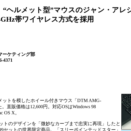
、“ヘルメット型”マウスのジャン・アレ
.4GHz帯ワイヤレス方式を採用
マーケティング部
4371
メットを模したホイール付きマウス「DTM AMG-
した。直販価格は12,600円。対応OSはWindows 98
c OS X。
メットのデザインを「微妙なカーブまで忠実に再現」したと
999セットの世界限定商品。「スリーポインテッドスター」