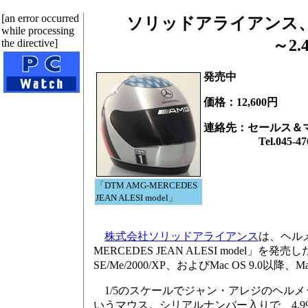
[an error occurred
ソリッドアライアンス
while processing
～2
the directive]
発売中
価格：12,600円
連絡先：セールス＆
Tel.045-476-
「DTM AMG-MERCEDES
JEAN ALESI model」
株式会社ソリッドアライアンス
は、ヘル
MERCEDES JEAN ALESI model」を発売
SE/Me/2000/XP、およびMac OS 9.0以降、Ma
1/5のスケールでジャン・アレジのヘル
いうマウス。シリアルナンバー入りで、4,