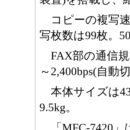
コピーの複写速度は
写枚数は99枚。5
FAX部の通信規格は
～2,400bps(自動
本体サイズは432
9.5kg。
「MFC-7420」は