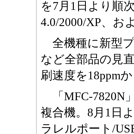
を7月1日より順次発
4.0/2000/XP、お
全機種に新型プ
など全部品の見
刷速度を18ppm
「MFC-7820N
複合機。8月1日よ
ラレルポート/US