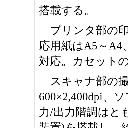
搭載する。
プリンタ部の印刷解
応用紙はA5～A
対応。カセットの
スキャナ部の撮像
600×2,400dp
力/出力階調はとも
装置)を搭載し、