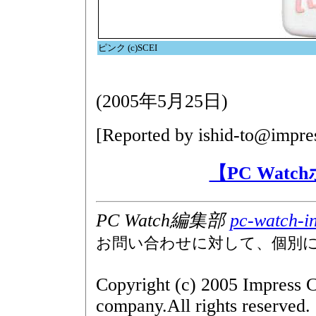
ピンク (c)SCEI
(
2005年5月25日
)
[Reported by
ishid-to@impres
【PC Wat
PC Watch編集部
pc-watch-i
お問い合わせに対して、個別
Copyright (c) 2005 Impress 
company.All rights reserved.