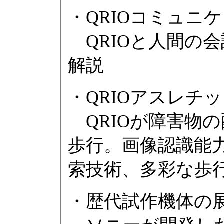
・QRIOコミュニ
QRIOと人間の
解説
・QRIOアスレチ
QRIOが障害物
歩行。画像認識能
索技術、多彩な歩
・歴代試作機体の