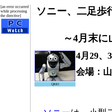
[an error occurred
ソニー、二足歩
while processing
the directive]
～4月末に
4月29、
会場：山
QRIO