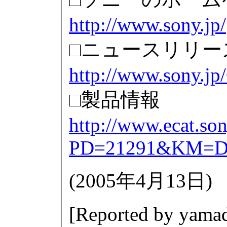
http://www.sony.jp/
□ニュースリリー
http://www.sony.jp
□製品情報
http://www.ecat.so
PD=21291&KM=
(
2005年4月13日
)
[Reported by
yamad