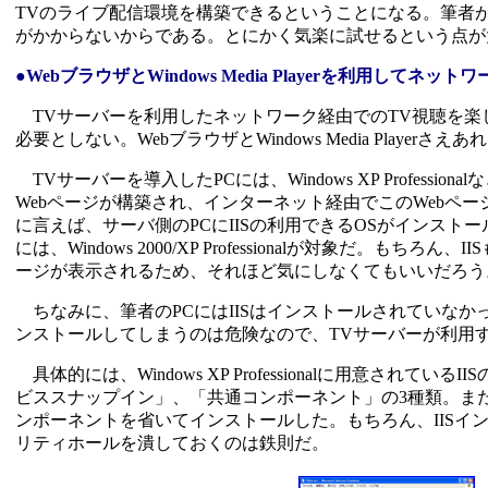
TVのライブ配信環境を構築できるということになる。筆者
がかからないからである。とにかく気楽に試せるという点が
●WebブラウザとWindows Media Playerを利用してネ
TVサーバーを利用したネットワーク経由でのTV視聴を楽
必要としない。WebブラウザとWindows Media Playerさえ
TVサーバーを導入したPCには、Windows XP Professionalなど
Webページが構築され、インターネット経由でこのWebペ
に言えば、サーバ側のPCにIISの利用できるOSがインス
には、Windows 2000/XP Professionalが対象
ージが表示されるため、それほど気にしなくてもいいだろう
ちなみに、筆者のPCにはIISはインストールされていなか
ンストールしてしまうのは危険なので、TVサーバーが利用
具体的には、Windows XP Professionalに用意
ビススナップイン」、「共通コンポーネント」の3種類。ま
ンポーネントを省いてインストールした。もちろん、IISイ
リティホールを潰しておくのは鉄則だ。