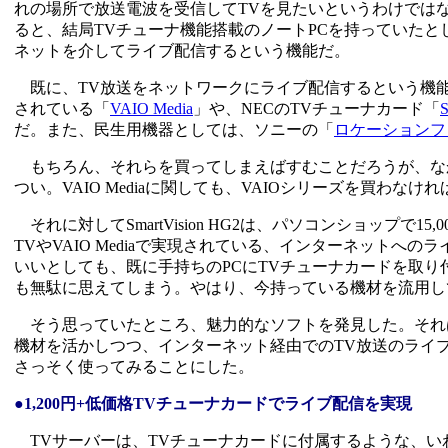
れの場所で放送電波を受信してTVを見たいというわけでは
ると、結局TVチューナ機能搭載のノートPCを持っていた
ネットを介してライブ配信するという機能だ。
既に、TV放送をネットワークにライブ配信するという機能
されている「
VAIO Media
」や、NECのTVチューナカード「
S
だ。また、民生用機器としては、ソニーの「
ロケーションフリ
もちろん、それらを買ってしまえばすむことだろうが、な
つい。VAIO Mediaに関しても、VAIOシリーズを買わな
それに対してSmartVision HG2は、パソコンショップ
TVやVAIO Mediaで実現されている、インターネット
いいとしても、既に手持ちのPCにTVチューナカードを取り
も無駄に思えてしまう。やはり、今持っている機材を流用し
そう思っていたところ、魅力的なソフトを発見した。それ
機材を活かしつつ、インターネット経由でのTV放送のライ
さっそく使ってみることにした。
●1,200円+低価格TVチューナカードでライブ配信を実現
TVサーバーは、TVチューナカードに付属するような、い