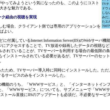
がやってみようという気になったのも、このようにコスト
TV
大きな魅力である。
ドウ
しな
ットワーク経由の視聴を実現
みだ
たエル
しむ場合、クライアント側では専用のアプリケーションを
700
あればよい。
に付属しているInternet Information Server(IIS)のWeb
ージにアクセスすることで、TV放送や録画したデータの視聴な
トールされていることが、TVサーバーを利用する場合の最低限の
だ。もちろん、IISもインストールされている必要があるが、TVサーバーの
。
ったため、TVサーバー導入時に同時にインストールした。ただ
するサービスのみをインストールした。
されているIISの機能のうち、「WWWサービス」と、「インターネットイ
た、「WWWサービス」についても、サブメニューで「WWW
ンストール直後にIISのアップデートも必須だ。不必要なサービ