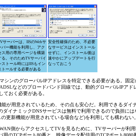
TVサーバーは、IISのWebサ
安全性確保のため、不必要
ーバー機能を利用し、アク
なサービスはインストール
セス用の専用ページを構築
せずに、インストール後は
する。そのためTVサーバイ
速やかにアップデートを行
ンストール時にはIISもイン
なっておこう
ストールする必要がある
シンのグローバルIPアドレスを特定できる必要がある。固定の
DSLなどのブロードバンド回線では、動的グローバルIPアド
慮しておく必要がある。
機能が用意されているため、その点も安心だ。利用できるダイナ
orgのダイナミックDNSサービスは無料で利用できるので負担に
スの更新機能が用意されている場合など)を利用しても構わない
AN側からアクセスしてTVを見るために、TVサーバーが利
用のTCPポート80番と、映像データ配信用のTCPポート808