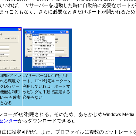
応していれば、TVサーバーを起動した時に自動的に必要なポート
まうこともなく、さらに必要なときだけポートが開かれるため、
動的IPアドレ
TVサーバーはUPnPをサポ
れる環境で
ート。UPnP対応ルーターを
クDNSサー
利用していれば、ポートマ
機能を利用
ッピングを手動で設定する
側からも確実
必要もない
となる
ンコーダ9が利用される。そのため、あらかじめWindows Medi
ードセンター
からダウンロードできる)。
自由に設定可能だ。また、プロファイルに複数のビットレート