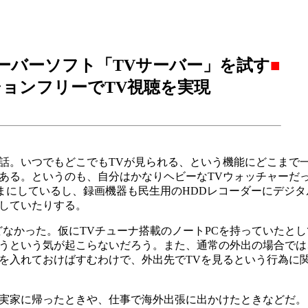
ーバーソフト「TVサーバー」を試す
■
ョンフリーでTV視聴を実現
電話。いつでもどこでもTVが見られる、という機能にどこまで
ある。というのも、自分はかなりヘビーなTVウォッチャーだ
にしているし、録画機器も民生用のHDDレコーダーにデジタル(地
意していたりする。
なかった。仮にTVチューナ搭載のノートPCを持っていたとし
うという気が起こらないだろう。また、通常の外出の場合では
を入れておけばすむわけで、外出先でTVを見るという行為に
実家に帰ったときや、仕事で海外出張に出かけたときなどだ。