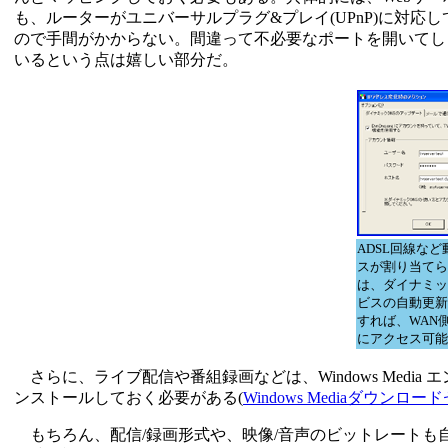
も、ルーターがユニバーサルプラグ&プレイ(UPnP)に対
ので手間がかからない。間違って不必要なポートを開いてし
いるという点は嬉しい部分だ。
ADSL回線など
スが割り当てら
は、ダイナミッ
ビスの自動更新
すれば、WAN
にアクセス可能
さらに、ライブ配信や番組録画などは、Windows Media エ
ンストールしておく必要がある(
Windows Mediaダウンロ
もちろん、配信/録画形式や、映像/音声のビットレートも