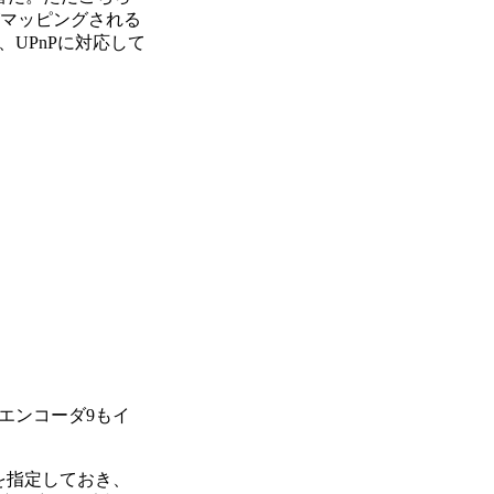
がマッピングされる
UPnPに対応して
a エンコーダ9もイ
を指定しておき、