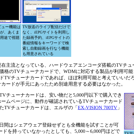
ビュー機能は
TV放送のライブ配信だけで
が、あくま
なく、iEPGサイトを利用し
用途で視聴
た録画予約、iEPGサイトの
番組情報をキーワードで検
索し自動録画を行なう機能
も用意されている
在主流となっている、ハードウェアエンコーダ搭載のTVチュ
価格のTVチューナカードで、WDMに対応する製品が利用可能
ドTVチューナカードであれば、ほぼ利用可能と考えていいだ
ナカードが手元にあったため別途用意する必要はなかった。
チューナカードは、安い物だと5,000円以下で購入でき
ホームページに、動作が確認されているTVチューナカード
たTVチューナカードは、エルザの「
EX-VISION 700TV
」
14日間はシェアウェア登録せずとも全機能を試すことが可
を持っていなかったとしても、5,000～6,000円ほどで
TV