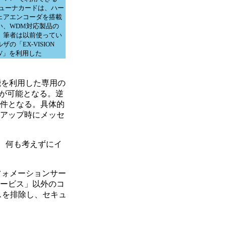
チューナカードは、ハー
ェアエンコーダを搭載
い、WDM対応製品の
。筆者は以前使ってい
ザの「EX-VISION
TV」を利用した
サーバ機能を利用した専用の
どが可能となる。逆
条件となる。具体的
セットアップ時にメッセ
、何も考えずにイ
ンフォメーションサー
サービス」以外のコ
スを排除し、セキュ