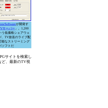
toneSoftware
が開発す
TVサーバー
」。1,200
いう低価格シェアウェ
が、TV放送のライブ配
可能なストリーミング
バソフトだ
PGサイトを検索し
など、最新のTV視