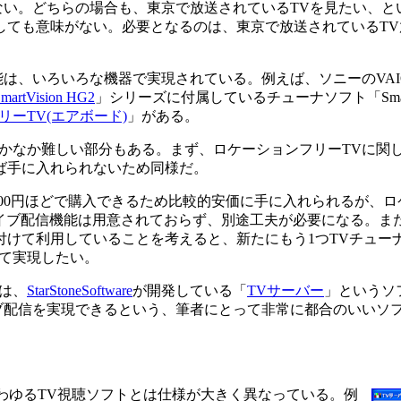
ない。どちらの場合も、東京で放送されているTVを見たい、と
としても意味がない。必要となるのは、東京で放送されているT
は、いろいろな機器で実現されている。例えば、ソニーのVAI
martVision HG2
」シリーズに付属しているチューナソフト「SmartVi
ーTV(エアボード)
」がある。
かなか難しい部分もある。まず、ロケーションフリーTVに関
ければ手に入れられないため同様だ。
で15,000円ほどで購入できるため比較的安価に手に入れられるが、
へのライブ配信機能は用意されておらず、別途工夫が必要になる。
付けて利用していることを考えると、新たにもう1つTVチュー
て実現したい。
は、
StarStoneSoftware
が開発している「
TVサーバー
」というソ
ブ配信を実現できるという、筆者にとって非常に都合のいいソ
わゆるTV視聴ソフトとは仕様が大きく異なっている。例