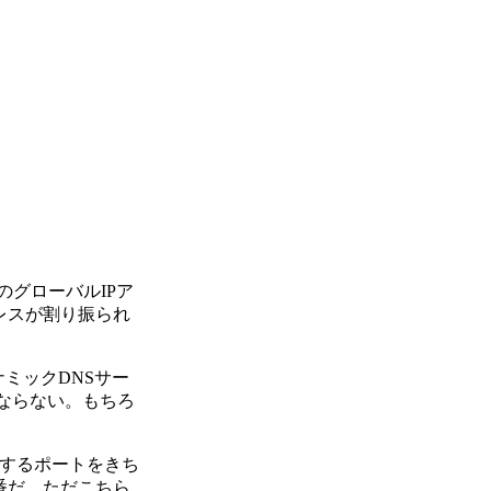
グローバルIPア
レスが割り振られ
ミックDNSサー
はならない。もちろ
。
用するポートをきち
0番だ。ただこちら