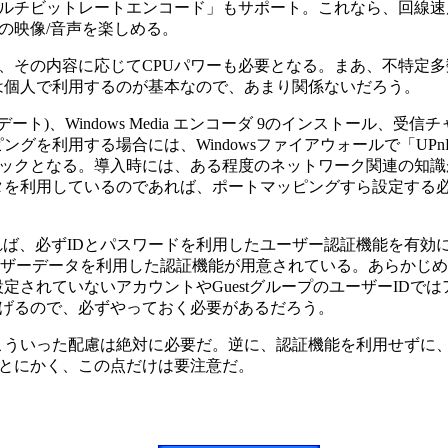
ルチビットレートエンコード」もサポート。これなら、回線速
の映像/音声を楽しめる。
その内容に応じてCPUパワーも必要となる。まあ、不特定多
は個人で利用するのが基本なので、あまり関係ないだろう。
)、Windows Media エンコーダ 9のインストール、受信
ングを利用する場合には、Windowsファイアウォールで「UP
ックとなる。導入時には、ある程度のネットワーク関連の知識
ータを利用しているのであれば、ポートマッピングすら設定する
ば、必ずIDとパスワードを利用したユーザー認証機能を有効
ーザーデータを利用した認証機能が用意されている。あらかじめWi
定されていないアカウントやGuestグループのユーザーIDでは
げるので、必ずやっておく必要があるだろう。
こういった配慮は絶対に必要だ。逆に、認証機能を利用せずに
とにかく、この点だけは要注意だ。