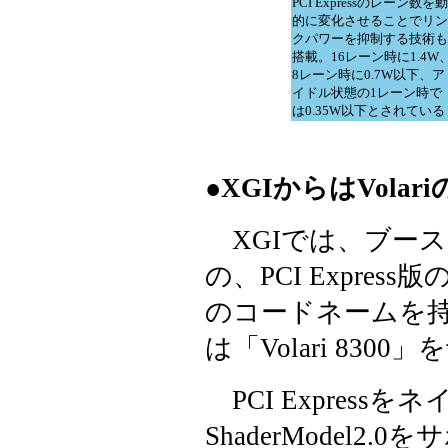
PCI Expressのレーン数を動
的に変化させることでリン
クパワーを抑制する技術も
搭載。16レーン時に1.4W
8レーン時に0.7W以下、ア
イドル状態の1レーン時で
は0.35W以下とされている
●XGIからはVolariの
XGIでは、ブー
の、PCI Expres
のコードネームを
は「Volari 83
PCI Expressを
ShaderModel2