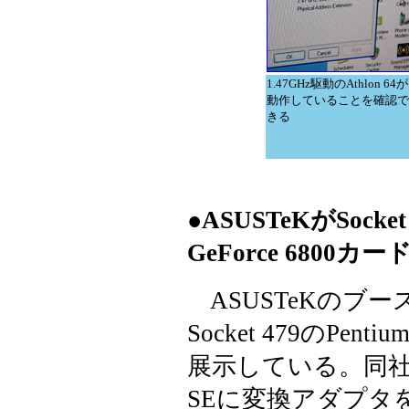
1.47GHz駆動のAthlon 64が
動作していることを確認で
きる
●ASUSTeKがSoc
GeForce 6800
ASUSTeKのブース
Socket 479のP
展示している。同社のIn
SEに変換アダプタ