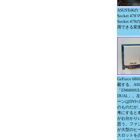
ASUSTeKの
Socket 4
Socket 479
用できる変
GeForce 68
載する、ASU
「EN6800U
DUAL」。
ーンはDVI
のものだが
考にすると
がお分かり
思う。ファ
が大型のヒ
スロットを