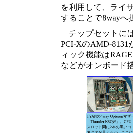
を利用して、ライザ
することで8way
チップセットにはnFor
PCI-XのAMD-
ィック機能はRAGE XL/
などがオンボード
TYANの4way Opteronマザ
「Thunder K8QW」。CPU
スロット間に2本の黒いコ
ネクタが見えるが、ここに