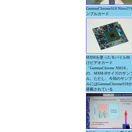
GammaChromeS18 Nitroの
ンプルカード
MXMを使ったモバイル向
けビデオカード
「GammaChrome XM18」
の、MXM-IIサイズのサン
ル。ただし、今回のサンプ
ルにはGammaChromeS18
搭載されている