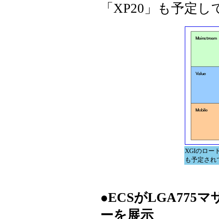
「XP20」も予定
XGIのロー
も予定され
●ECSがLGA775マ
ーを展示