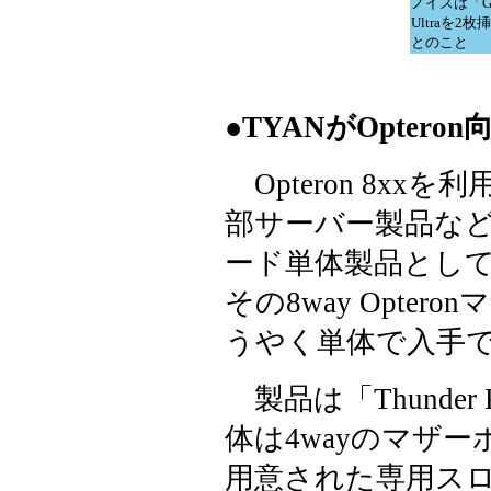
ノイズは「GeF
Ultraを2
とのこと
●TYANがOpter
Opteron 8xx
部サーバー製品な
ード単体製品とし
その8way Opte
うやく単体で入手
製品は「Thunder
体は4wayのマザ
用意された専用スロット(内