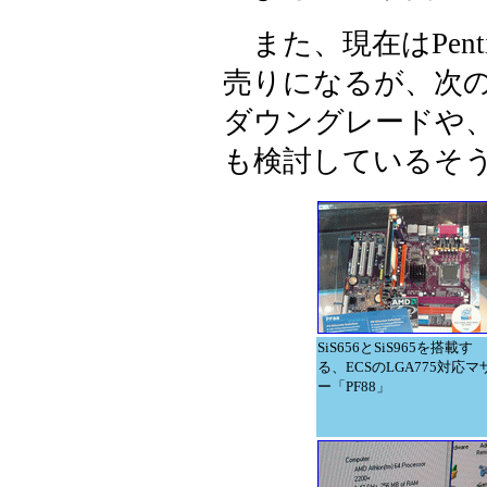
また、現在はPenti
売りになるが、次のス
ダウングレードや、P
も検討しているそ
SiS656とSiS965を搭載す
る、ECSのLGA775対応マ
ー「PF88」