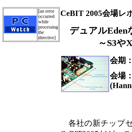
[an error
CeBIT 2005会場
occurred
while
processing
デュアルEde
the
directive]
～S3やX
会期：
会場
(Hann
各社の新チップセ