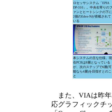
ロセッサシステム「EPIA
DP-310」。中央右寄りの
ァンとヒートシンクの下に
2個のEden-Nが搭載されて
いる
本システムの主な仕様。現
在PCBは8層となっている
が、次のステップで6層(可
能なら4層)を目指すとのこ
と
また、VIAは昨年3月に
応グラフィックチ