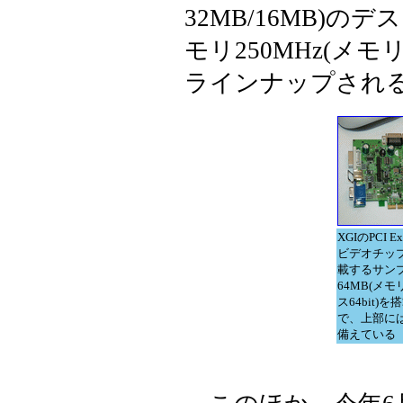
32MB/16MB)の
モリ250MHz(メモリ容
ラインナップされ
XGIのPCI E
ビデオチップ
載するサン
64MB(メ
ス64bit)
で、上部には
備えている