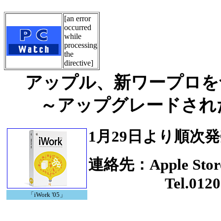
[an error
occurred
while
processing
the
directive]
アップル、新ワープロを含む
～アップグレードされた「i
1月29日より順次
連絡先：Apple S
Tel.0120-27
「iWork '05」