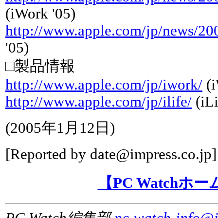
(iWork '05)
http://www.apple.com/jp/news/200
'05)
□製品情報
http://www.apple.com/jp/iwork/
(i
http://www.apple.com/jp/ilife/
(iLi
(
2005年1月12日
)
[Reported by
date@impress.co.jp
]
【PC Watchホ