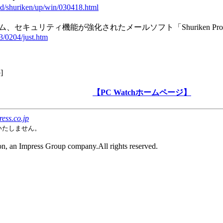
ad/shuriken/up/win/030418.html
ム、セキュリティ機能が強化されたメールソフト「Shuriken Pro
03/0204/just.htm
p
]
【PC Watchホームページ】
ess.co.jp
いたしません。
on, an Impress Group company.All rights reserved.