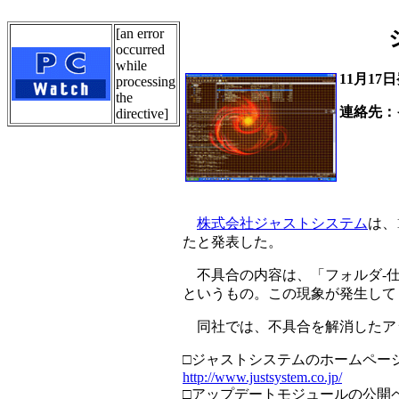
[an error
occurred
while
11月17
processing
the
連絡先：
directive]
Tel.0
Tel.0
株式会社ジャストシステム
は、
たと発表した。
不具合の内容は、「フォルダ-仕分
というもの。この現象が発生して
同社では、不具合を解消したア
□ジャストシステムのホームペー
http://www.justsystem.co.jp/
□アップデートモジュールの公開