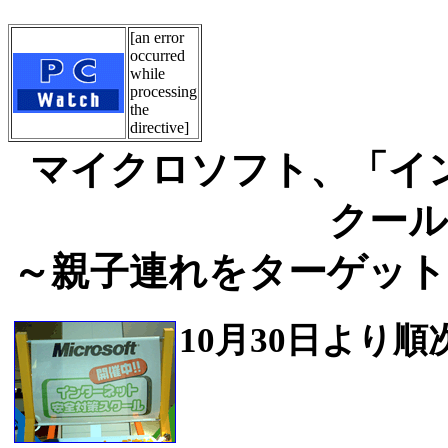
[an error
occurred
while
processing
the
directive]
マイクロソフト、「イ
クール
～親子連れをターゲット
10月30日より順