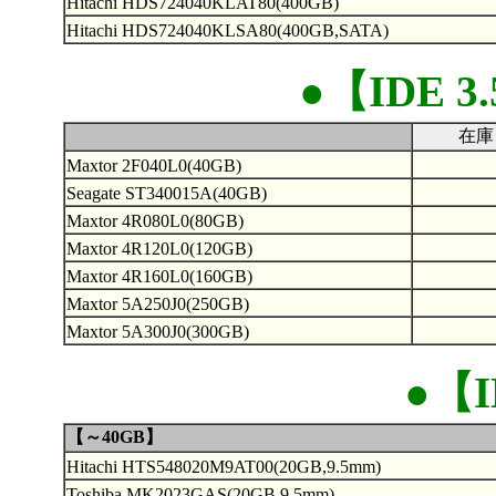
Hitachi HDS724040KLAT80(400GB)
Hitachi HDS724040KLSA80(400GB,SATA)
●【IDE 3
在庫
Maxtor 2F040L0(40GB)
Seagate ST340015A(40GB)
Maxtor 4R080L0(80GB)
Maxtor 4R120L0(120GB)
Maxtor 4R160L0(160GB)
Maxtor 5A250J0(250GB)
Maxtor 5A300J0(300GB)
●【I
【～40GB】
Hitachi HTS548020M9AT00(20GB,9.5mm)
Toshiba MK2023GAS(20GB.9.5mm)