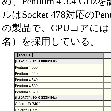
め、Pentium 4 3.4
ルはSocket 478対応のP
の製品で、CPUコアには1
名）を採用している。
【INTEL】
(LGA775, FSB 800MHz)
Pentium 4 560
Pentium 4 550
Pentium 4 540
Pentium 4 530
Pentium 4 520
(LGA775, FSB 533MHz)
Celeron D 340J
Celeron D 335J