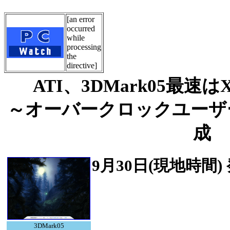
[an error
occurred
while
processing
the
directive]
ATI、3DMark05最速はX
～オーバークロックユーザー
成
9月30日(現地時間)
3DMark05