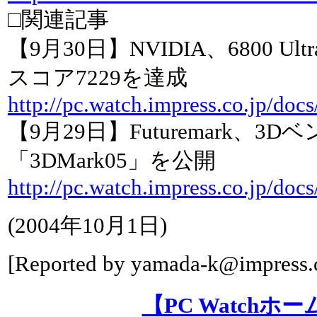
□関連記事
【9月30日】NVIDIA、6800 Ult
スコア7229を達成
http://pc.watch.impress.co.jp/doc
【9月29日】Futuremark、
「3DMark05」を公開
http://pc.watch.impress.co.jp/doc
(
2004年10月1日
)
[Reported by
yamada-k@impress.c
【PC Watchホ