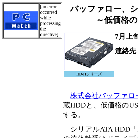
[an error
バッファロー、シ
occurred
while
～低価格の
processing
the
directive]
7月上
連絡先
Tel.
HD-Hシリーズ
株式会社バッファロ
蔵HDDと、低価格のU
する。
シリアルATA HDD「H