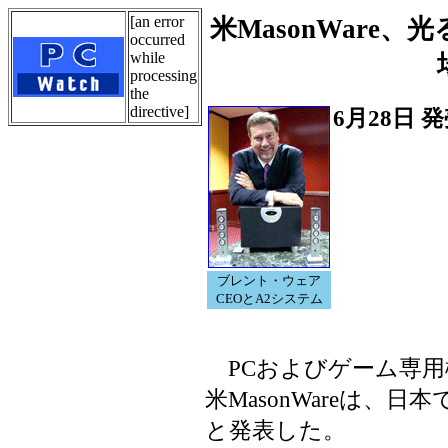
[an error
米MasonWare
occurred
while
processing
the
directive]
6月28日 
ブレント・ウェア
CEOとA2システム
PCおよびゲーム専用
米MasonWareは、
と発表した。