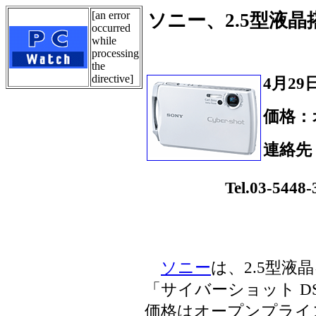
[an error
ソニー、2.5型液晶
occurred
while
processing
the
directive]
4月29
価格：
連絡先
Tel.
Tel.03-5448-3
ソニー
は、2.5型
「サイバーショット DS
価格はオープンプライス