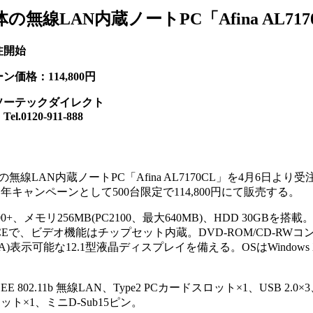
無線LAN内蔵ノートPC「Afina AL717
注開始
価格：114,800円
ソーテックダイレクト
20-911-888
無線LAN内蔵ノートPC「Afina AL7170CL」を4月6日より
0周年キャンペーンとして500台限定で114,800円にて販売する。
700+、メモリ256MB(PC2100、最大640MB)、HDD 30GBを
VT8235CEで、ビデオ機能はチップセット内蔵。DVD-ROM/CD-R
XGA)表示可能な12.1型液晶ディスプレイを備える。OSはWindows X
E 802.11b 無線LAN、Type2 PCカードスロット×1、USB 2.
ト×1、ミニD-Sub15ピン。