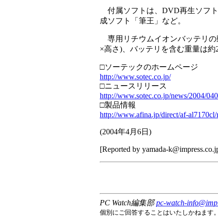
付属ソフトは、DVD再生ソフト「Wi
成ソフト「筆王」など。
専用リチウムイオンバッテリの動作時間は
×高さ)、バッテリを含む重量は約2
□ソーテックのホームページ
http://www.sotec.co.jp/
□ニュースリリース
http://www.sotec.co.jp/news/2004/040
□製品情報
http://www.afina.jp/direct/af-al7170cl
(
2004年4月6日
)
[Reported by
yamada-k@impress.co.j
PC Watch編集部
pc-watch-info@impr
個別にご回答することはいたしかねます