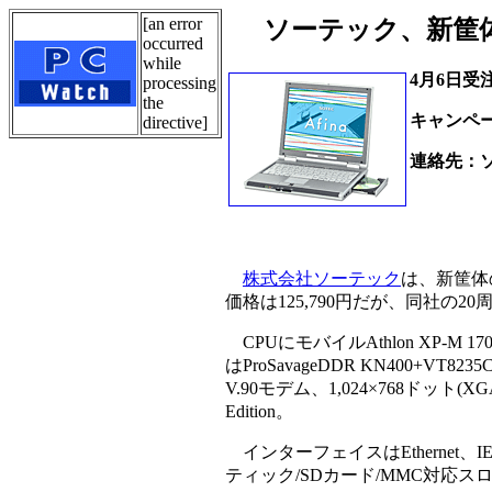
[an error
ソーテック、新筐体の
occurred
while
4月6日受
processing
the
キャンペーン
directive]
連絡先：
Tel.01
株式会社ソーテック
は、新筐体の
価格は125,790円だが、同社の2
CPUにモバイルAthlon XP-M 1
はProSavageDDR KN400+
V.90モデム、1,024×768ドット(
Edition。
インターフェイスはEthernet、IEE
ティック/SDカード/MMC対応スロッ