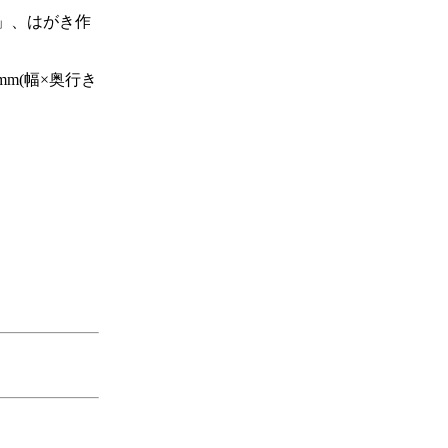
D3」、はがき作
mm(幅×奥行き