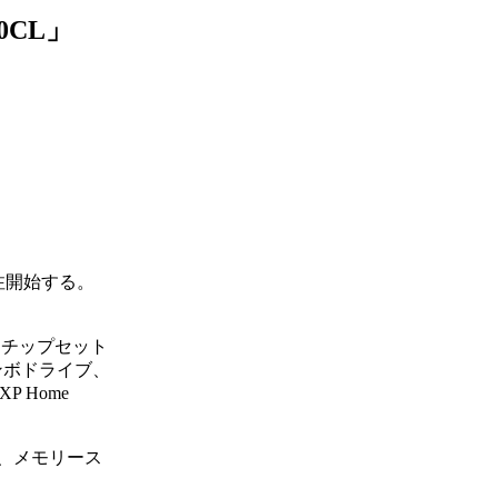
0CL」
受注開始する。
搭載。チップセット
Wコンボドライブ、
P Home
0×3、メモリース