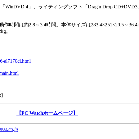
nDVD 4」、ライティングソフト「Drag'n Drop CD+DV
約2.8～3.4時間。本体サイズは283.4×251×29.5～36.4
kg。
6-al7170cl.html
/main.html
p
]
【PC Watchホームページ】
ess.co.jp
。