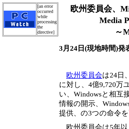
[an error
欧州委員会、Mic
occurred
while
Media
processing
the
～M
directive]
3月24日(現地時間)発
欧州委員会
は24日
に対し、4億9,720万
い、Windowsと
情報の開示、Windows 
提供、の3つの命令
欧州委員会は5年以上