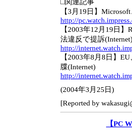
□関連記事
【3月19日】Micro
http://pc.watch.impres
【2003年12月19日】Re
法違反で提訴(Internet
http://internet.watch.i
【2003年8月8日】EU
牒(Internet)
http://internet.watch.i
(
2004年3月25日
)
[Reported by
wakasugi@
【PC 