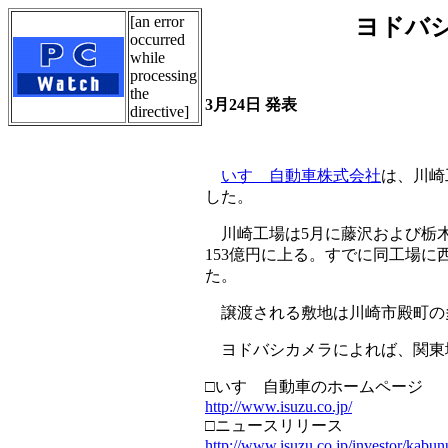
[an error
ヨドバ
occurred
while
processing
the
3月24日 発表
directive]
いすゞ自動車株式会社
は、川崎
した。
川崎工場は5月に藤沢および栃木
153億円に上る。すでに同工場
た。
譲渡される敷地は川崎市殿町の多
ヨドバシカメラによれば、関東
□いすゞ自動車のホームページ
http://www.isuzu.co.jp/
□ニュースリリース
http://www.isuzu.co.jp/investor/kabu