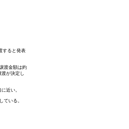
渡すると発表
、譲渡金額は約
譲渡が決定し
口に近い。
している。