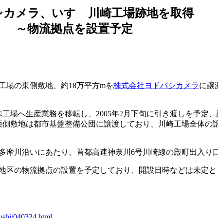
シカメラ、いすゞ川崎工場跡地を取得
～物流拠点を設置予定
工場の東側敷地、約18万平方mを
株式会社ヨドバシカメラ
に譲
工場へ生産業務を移転し、2005年2月下旬に引き渡しを予定
に西側敷地は都市基盤整備公団に譲渡しており、川崎工場全体の
摩川沿いにあたり、首都高速神奈川6号川崎線の殿町出入り
地区の物流拠点の設置を予定しており、開設日時などは未定と
nushi/040324.html