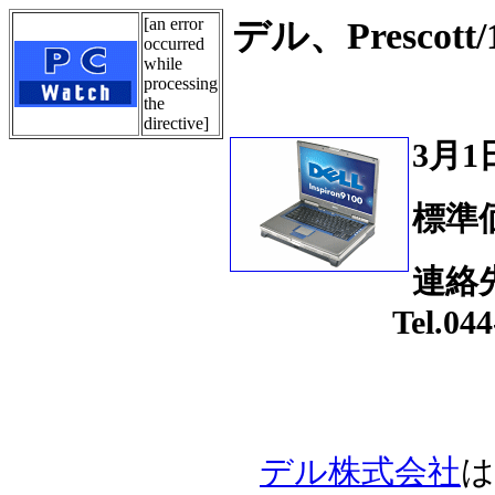
[an error
デル、Presco
occurred
while
processing
the
directive]
3月1
標準価
連絡
Tel.044-55
デル株式会社
は