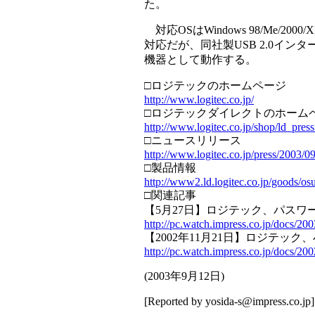
た。
対応OSはWindows 98/Me/2000/XP
対応だが、同社製USB 2.0インターフ
機器として動作する。
□ロジテックのホームページ
http://www.logitec.co.jp/
□ロジテックダイレクトのホーム
http://www.logitec.co.jp/shop/ld_press
□ニュースリリース
http://www.logitec.co.jp/press/2003/0
□製品情報
http://www2.ld.logitec.co.jp/goods/o
□関連記事
【5月27日】ロジテック、パスワー
http://pc.watch.impress.co.jp/docs/20
【2002年11月21日】ロジテック
http://pc.watch.impress.co.jp/docs/20
(
2003年9月12日
)
[Reported by
yosida-s@impress.co.jp
]