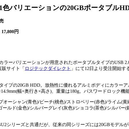
1色バリエーションの20GBポータブルHD
発売
7,800円
のカラーバリエーションが用意されたポータブルタイプのUSB 2.
」を直販サイト「
ロジテックダイレクト
」にて12日より受注開始す
イプの20GB HDD。放熱性に優れるアルミボディにカラーア
2×14.9mm(幅×奥行き×高さ)、重量は180g。パスワードロック
ーシャン(青色)/ピーチ(桃色)/ストロベリー(赤色)/ライム(黄
ゴールド(金色)/シルバーグレイ(灰色)/ショコラ(茶色)/シルバー(
BU2シリーズと共通だが、従来の同シリーズには20GBモデル