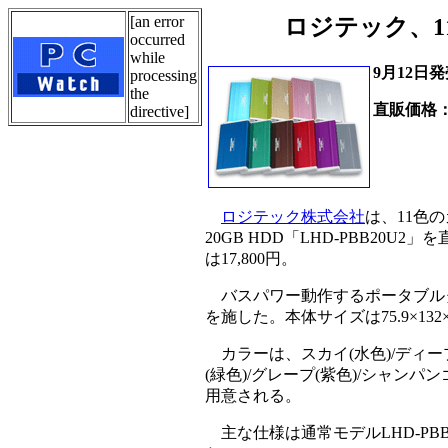
[an error
ロジテック、1
occurred
while
9月12日
processing
the
直販価格：1
directive]
ロジテック株式会社
は、11色
20GB HDD「LHD-PBB20U2
は17,800円。
バスパワー動作するポータブルタ
を施した。本体サイズは75.9×13
カラーは、スカイ(水色)/ディープオ
(緑色)/グレープ(紫色)/シャンパン
用意される。
主な仕様は通常モデルLHD-PB