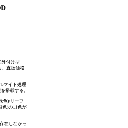
D
0外付け型
る。直販価格
ルマイト処理
機能を搭載する。
緑色)/リーフ
銀色)の11色が
が存在しなかっ