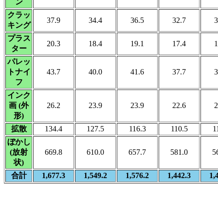
ン
クラッ
37.9
34.4
36.5
32.7
3
キング
プラス
20.3
18.4
19.1
17.4
1
ター
パレッ
トナイ
43.7
40.0
41.6
37.7
3
フ
インク
画 (外
26.2
23.9
23.9
22.6
2
形)
拡散
134.4
127.5
116.3
110.5
1
ぼかし
(放射
669.8
610.0
657.7
581.0
5
状)
合計
1,677.3
1,549.2
1,576.2
1,442.3
1,