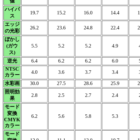
値
ハイパ
19.7
15.2
16.0
14.4
1
ス
エッジ
26.2
23.6
24.8
22.4
2
の光彩
ぼかし
(ガウ
5.5
5.2
5.2
4.9
ス)
逆光
6.4
6.2
6.2
6.0
NTSC
4.0
3.6
3.7
3.4
カラー
水彩画
30.0
27.5
28.6
25.9
2
照明効
2.8
2.5
2.7
2.4
果
モード
変換
6.2
5.6
5.8
5.3
CMYK
カラー
モード