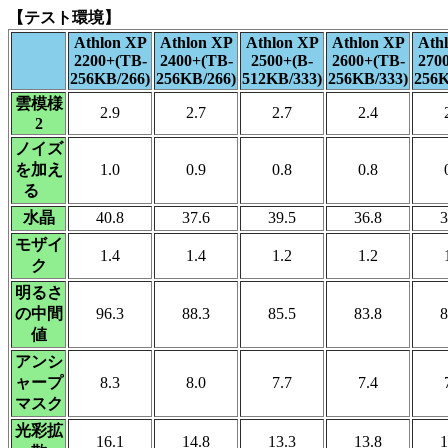
【テスト環境】
Athlon XP
Athlon XP
Athlon XP
Athlon XP
Ath
2200+(TB-
2400+(TB-
2500+(B-
2600+(TB-
270
256KB/266)
256KB/266)
512KB/333)
256KB/333)
256K
雲模様
2.9
2.7
2.7
2.4
2
ノイズ
を加え
1.0
0.9
0.8
0.8
る
水晶
40.8
37.6
39.5
36.8
3
モザイ
1.4
1.4
1.2
1.2
ク
明るさ
の中間
96.3
88.3
85.5
83.8
8
値
アンシ
ャープ
8.3
8.0
7.7
7.4
マスク
光彩拡
16.1
14.8
13.3
13.8
1