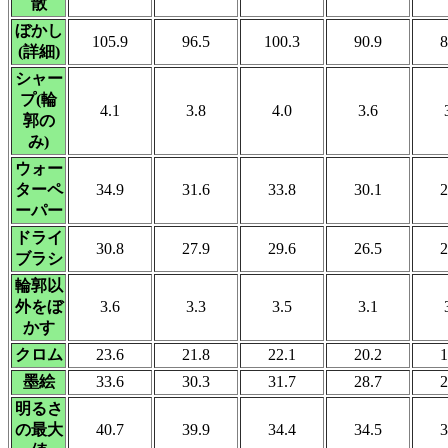
散
ぼかし
105.9
96.5
100.3
90.9
8
(詳細)
シャー
プ(輪
4.1
3.8
4.0
3.6
郭の
み)
ウォー
ターペ
34.9
31.6
33.8
30.1
2
ーパー
ドライ
30.8
27.9
29.6
26.5
2
ブラシ
輪郭以
外をぼ
3.6
3.3
3.5
3.1
かす
クロム
23.6
21.8
22.1
20.2
1
墨絵
33.6
30.3
31.7
28.7
2
明るさ
の最大
40.7
39.9
34.4
34.5
3