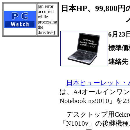
[an error
日本HP、99,80
occurred
while
processing
the
directive]
6月23
標準価格
連絡先：
Tel.
日本ヒューレット・
は、A4オールインワンノートP
Notebook nx901
デスクトップ用Cele
「N1010v」の後継機