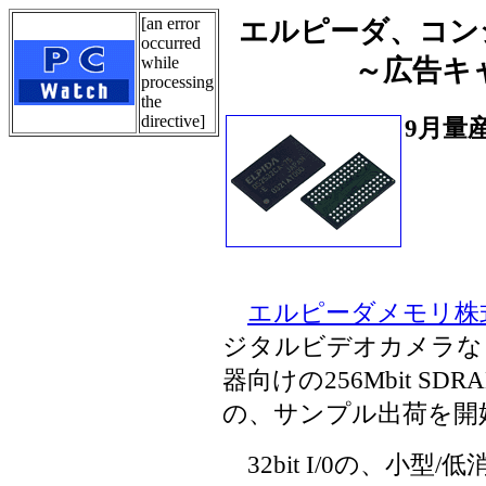
[an error
エルピーダ、コン
occurred
while
～広告キ
processing
the
directive]
9月量
エルピーダメモリ株
ジタルビデオカメラな
器向けの256Mbit SDR
の、サンプル出荷を開
32bit I/0の、小型/