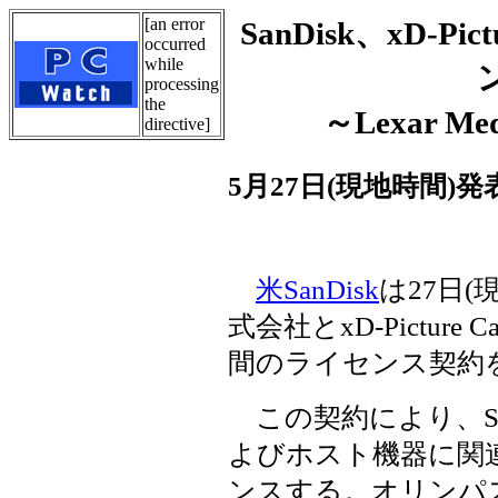
[an error
SanDisk、xD-P
occurred
while
processing
the
～Lexar 
directive]
5月27日(現地時間)発
米SanDisk
は27日
式会社とxD-Pictur
間のライセンス契約
この契約により、SanDi
よびホスト機器に関
ンスする。オリンパス