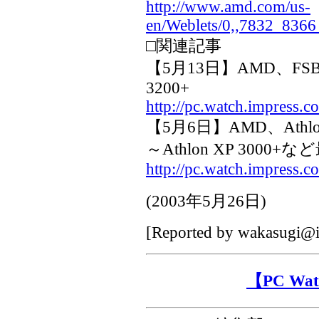
http://www.amd.com/us-
en/Weblets/0,,7832_8366
□関連記事
【5月13日】AMD、FSBが
3200+
http://pc.watch.impress.
【5月6日】AMD、Athlo
～Athlon XP 3000
http://pc.watch.impress.
(
2003年5月26日
)
[Reported by
wakasugi@i
【PC W