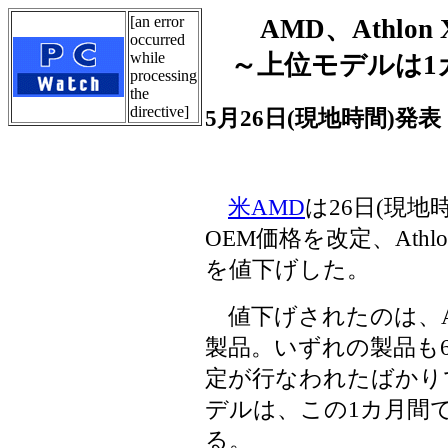
[an error
AMD、Athl
occurred
while
～上位モデルは1
processing
the
directive]
5月26日(現地時間)発表
米AMD
は26日(現地
OEM価格を改定、Ath
を値下げした。
値下げされたのは、Ahtlo
製品。いずれの製品も6
定が行なわれたばかりで、
デルは、この1カ月間
る。