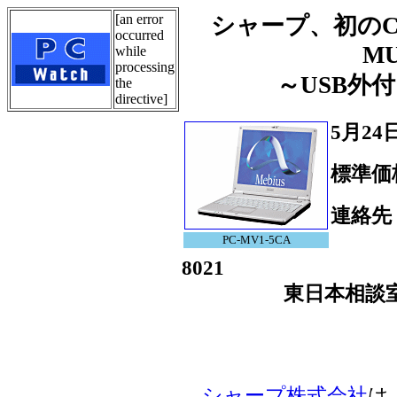
[an error
シャープ、初のCe
occurred
M
while
processing
～USB外
the
directive]
5月2
標準価
連絡先
西日本
PC-MV1-5CA
8021
東日本相談室 Tel.0
シャープ株式会社
は