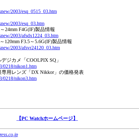
atsnew/2003/esq_0515_03.htm
tsnew/2003/esq_03.htm
～24mm F4G(IF)製品情報
atsnew/2003/afsdx1224_03.htm
20mm F3.5～5.6G(IF)製品情報
tsnew/2003/afsvr24120_03.htm
ジカメ「COOLPIX SQ」
03/0218/nikon1.htm
用レンズ「DX Nikkor」の価格発表
03/0218/nikon3.htm
【PC Watchホームページ】
ess.co.jp