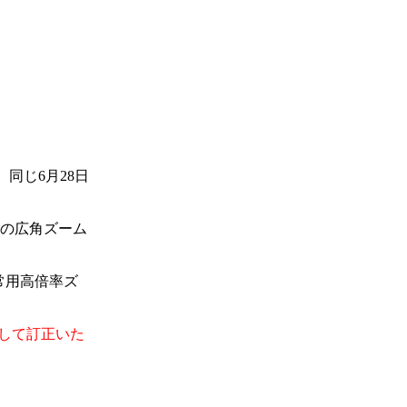
、同じ6月28日
m相当の広角ズーム
当の常用高倍率ズ
して訂正いた