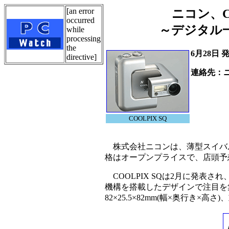
[an error
ニコン、C
occurred
～デジタル一
while
processing
the
6月28日 
directive]
連絡先：
Tel.05
COOLPIX SQ
株式会社ニコンは、薄型スイバルデ
格はオープンプライスで、店頭予
COOLPIX SQは2月に発表
機構を搭載したデザインで注目を
82×25.5×82mm(幅×奥行き×高さ)