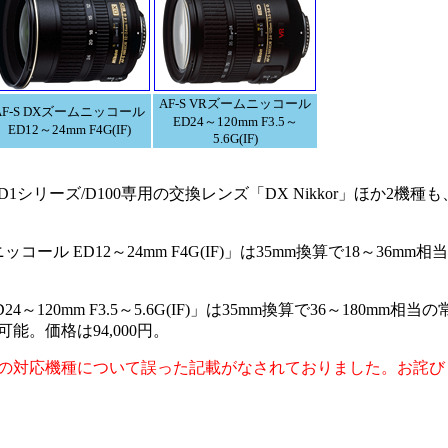
AF-S VRズームニッコール
AF-S DXズームニッコール
ED24～120mm F3.5～
ED12～24mm F4G(IF)
5.6G(IF)
リーズ/D100専用の交換レンズ「DX Nikkor」ほか2機種も
ムニッコール ED12～24mm F4G(IF)」は35mm換算で18～36m
4～120mm F3.5～5.6G(IF)」は35mm換算で36～180mm相
。価格は94,000円。
の対応機種について誤った記載がなされておりました。お詫び