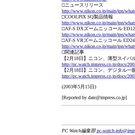
□ニュースリリース
http://www.nikon.co.jp/main/jpn/wh
□COOLPIX SQ製品情報
http://www.nikon.co.jp/main/jpn/wha
□AF-S DXズームニッコール ED12
http://www.nikon.co.jp/main/jpn/wh
□AF-S VRズームニッコール ED24～1
http://www.nikon.co.jp/main/jpn/wha
□関連記事
【2月18日】ニコン、薄型スイバルデ
http://pc.watch.impress.co.jp/docs/20
【2月18日】ニコン、デジタル一眼専
http://pc.watch.impress.co.jp/docs/20
(
2003年5月15日
)
[Reported by
date@impress.co.jp
]
PC Watch編集部
pc-watch-info@impr