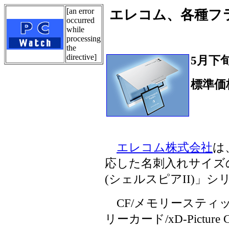
[an error
エレコム、各種フ
occurred
while
processing
the
directive]
5月下
標準価格
エレコム株式会社
は
応した名刺入れサイズのハ
(シェルスピアII)」
CF/メモリースティッ
リーカード/xD-Pictu