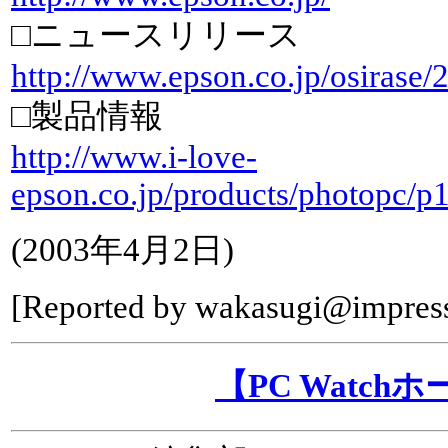
□ニュースリリース
http://www.epson.co.jp/osirase
□製品情報
http://www.i-love-
epson.co.jp/products/photopc/
(
2003年4月2日
)
[Reported by
wakasugi@impress
【PC Watch