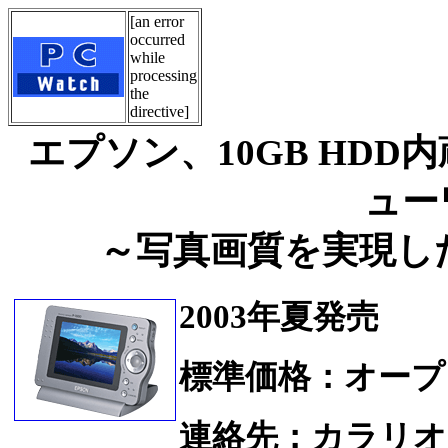
[an error
occurred
while
processing
the
directive]
エプソン、10GB HD
ュー
～写真画質を実現した
2003年夏発売
標準価格：オープ
連絡先：カラリ