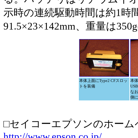
示時の連続駆動時間は約1時
91.5×23×142mm、重量は350
本体上面にType2 CFスロッ
本体
トを装備
US
なお
側
□セイコーエプソンのホーム
http://www.epson.co.jp/