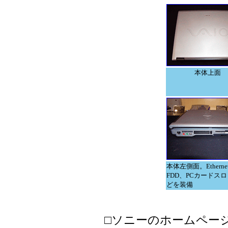
本体上面
本体左側面。Etherne
FDD、PCカードス
どを装備
□ソニーのホームペー