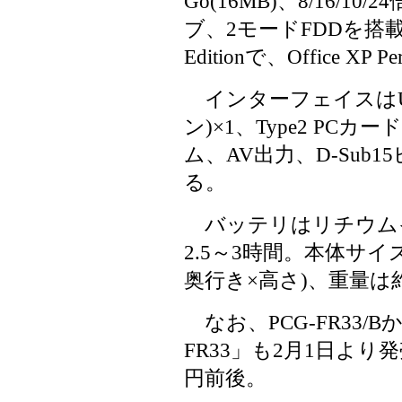
Go(16MB)、8/16/1
ブ、2モードFDDを搭載。O
Editionで、Office XP
インターフェイスはUSB 2
ン)×1、Type2 PCカー
ム、AV出力、D-Sub
る。
バッテリはリチウム
2.5～3時間。本体サイズは約
奥行き×高さ)、重量は約3.5k
なお、PCG-FR33/Bか
FR33」も2月1日より
円前後。