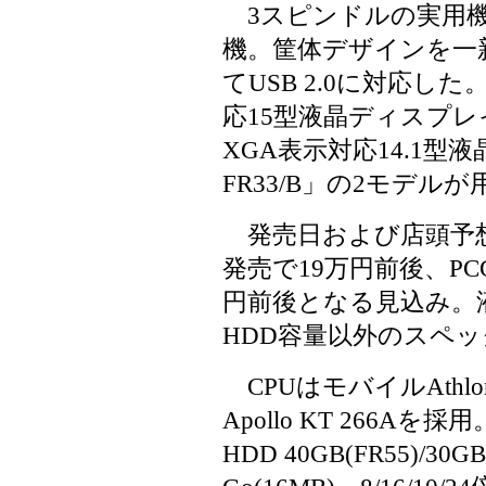
3スピンドルの実用機
機。筐体デザインを一
てUSB 2.0に対応した。
応15型液晶ディスプレイ
XGA表示対応14.1型
FR33/B」の2モデル
発売日および店頭予想価格
発売で19万円前後、PCG
円前後となる見込み。
HDD容量以外のスペ
CPUはモバイルAthlo
Apollo KT 266Aを
HDD 40GB(FR55)/30GB