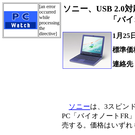
[an error
ソニー、USB 2.
occurred
while
「バイ
processing
the
directive]
1月2
標準価
連絡先
Tel.
ソニー
は、3スピン
PC「バイオノートFR
売する。価格はいずれ