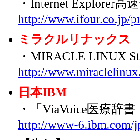
・Internet Explore
http://www.ifour.co.jp/
ミラクルリナックス
・MIRACLE LINUX Stan
http://www.miraclelinu
日本IBM
・「ViaVoice医療
http://www-6.ibm.com/j