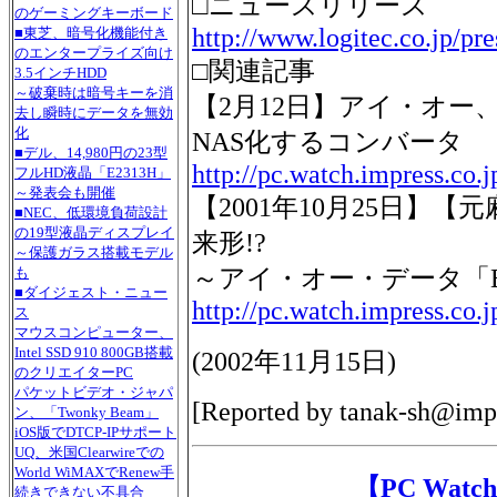
□ニュースリリース
のゲーミングキーボード
http://www.logitec.co.jp/pr
■東芝、暗号化機能付き
のエンタープライズ向け
□関連記事
3.5インチHDD
～破棄時は暗号キーを消
【2月12日】アイ・オー、i
去し瞬時にデータを無効
化
NAS化するコンバータ
■デル、14,980円の23型
http://pc.watch.impress.co.
フルHD液晶「E2313H」
～発表会も開催
【2001年10月25日】
■NEC、低環境負荷設計
の19型液晶ディスプレイ
来形!?
～保護ガラス搭載モデル
～アイ・オー・データ「ET
も
■ダイジェスト・ニュー
http://pc.watch.impress.co.
ス
マウスコンピューター、
Intel SSD 910 800GB搭載
(
2002年11月15日
)
のクリエイターPC
パケットビデオ・ジャパ
[Reported by
tanak-sh@impr
ン、「Twonky Beam」
iOS版でDTCP-IPサポート
UQ、米国Clearwireでの
World WiMAXでRenew手
【PC Wa
続きできない不具合