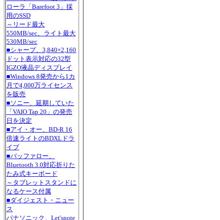
ローラ「Barefoot 3」採
用のSSD
～リード最大
550MB/sec、ライト最大
530MB/sec
■シャープ、3,840×2,160
ドット表示対応の32型
IGZO液晶ディスプレイ
■Windows 8発売から1カ
月で4,000万ライセンス
を販売
■ソニー、延期していた
「VAIO Tap 20」の発売
日を決定
■アイ・オー、BD-R 16
倍速ライトのBDXLドラ
イブ
■バッファロー、
Bluetooth 3.0対応折りた
たみ式キーボード
～タブレットスタンドに
なるケース付属
■ダイジェスト・ニュー
ス
パナソニック、Let'snote