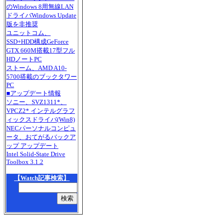
のWindows 8用無線LAN
ドライバWindows Update
版を非推奨
ユニットコム、
SSD+HDD構成GeForce
GTX 660M搭載17型フル
HDノートPC
ストーム、AMD A10-
5700搭載のブックタワー
PC
■アップデート情報
ソニー、SVZ1311*、
VPCZ2* インテルグラフ
ィックスドライバ(Win8)
NECパーソナルコンピュ
ータ、おてがるバックア
ップ アップデート
Intel Solid-State Drive
Toolbox 3.1.2
【Watch記事検索】