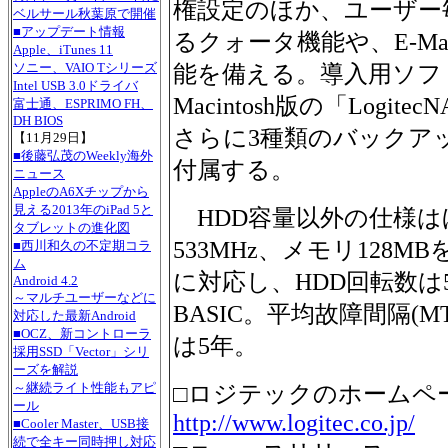
権設定のほか、ユーザー
ベルサール秋葉原で開催
■アップデート情報
るクォータ機能や、E-M
Apple、iTunes 11
ソニー、VAIO Tシリーズ
能を備える。導入用ソフト
Intel USB 3.0ドライバ
Macintosh版の「Logite
富士通、ESPRIMO FH、
DH BIOS
さらに3種類のバックアップ
【11月29日】
■後藤弘茂のWeekly海外
付属する。
ニュース
AppleのA6Xチップから
見える2013年のiPad 5と
HDD容量以外の仕様はほぼ
タブレットの進化図
533MHz、メモリ128MBを搭
■西川和久の不定期コラ
ム
に対応し、HDD回転数は5,40
Android 4.2
～マルチユーザーなどに
BASIC。平均故障間隔(MT
対応した最新Android
■OCZ、新コントローラ
は5年。
採用SSD「Vector」シリ
ーズを解説
～継続ライト性能もアピ
□ロジテックのホームペ
ール
http://www.logitec.co.jp/
■Cooler Master、USB接
続で全キー同時押し対応