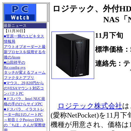
ロジテック、外付HD
NAS「N
最新ニュース
【11月30日】
11月下旬
■笠原一輝のユビキタス
情報局
アウトオブオーダーと最
標準価格：5
新プロセスを採用する今
後のAtom
連絡先：
■山田祥平の
Re:config.sys
Tel.03
タッチが変えるフォーム
ファクタとアプリ
■マウス、29,820円から
のVESAマウント対応コ
ンパクトPC
■ドスパラ、Intel NUC規
格の手のひらサイズPC
ロジテック株式会社
は
■ドスパラ、イラストレ
(愛称NetPocket)を
ーター向けのノートPC
～初音ミクProject DIVA
機種が用意され、価格は120
の「ちほ」さんが実際使
用