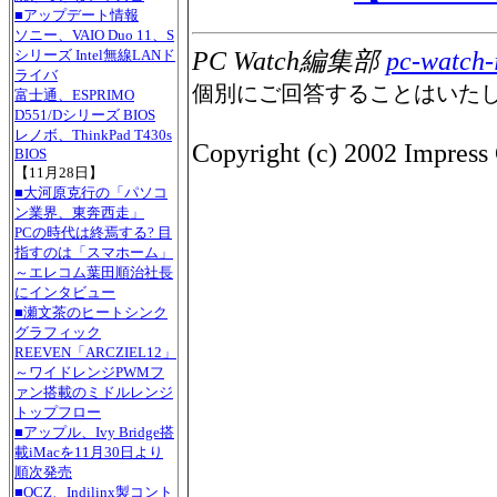
■アップデート情報
ソニー、VAIO Duo 11、S
シリーズ Intel無線LANド
PC Watch編集部
pc-watch-
ライバ
個別にご回答することはいた
富士通、ESPRIMO
D551/Dシリーズ BIOS
レノボ、ThinkPad T430s
Copyright (c) 2002 Impress 
BIOS
【11月28日】
■大河原克行の「パソコ
ン業界、東奔西走」
PCの時代は終焉する? 目
指すのは「スマホーム」
～エレコム葉田順治社長
にインタビュー
■瀬文茶のヒートシンク
グラフィック
REEVEN「ARCZIEL12」
～ワイドレンジPWMフ
ァン搭載のミドルレンジ
トップフロー
■アップル、Ivy Bridge搭
載iMacを11月30日より
順次発売
■OCZ、Indilinx製コント