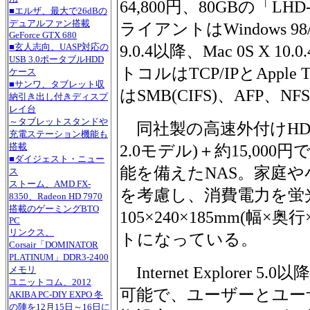
64,800円、80GBの「LH
■エルザ、最大で26dBの
デュアルファン搭載
ライアントはWindows 98/Me
GeForce GTX 680
■玄人志向、UASP対応の
9.0.4以降、Mac 0S X 
USB 3.0ポータブルHDD
トコルはTCP/IPとAppl
ケース
■サンワ、タブレット収
はSMB(CIFS)、AFP、NF
納引き出し付きディスプ
レイ台
～タブレットスタンドや
同社製の高速外付けHDD(7,2
充電ステーション機能も
搭載
2.0モデル)＋約15,0
■ダイジェスト・ニュー
能を備えたNAS。家庭
ス
ストーム、AMD FX-
を考慮し、消費電力を蛍
8350、Radeon HD 7970
搭載のゲーミングBTO
105×240×185mm(幅×
PC
リンクス、
トになっている。
Corsair「DOMINATOR
PLATINUM」DDR3-2400
Internet Explorer
メモリ
ユニットコム、2012
可能で、ユーザーとユー
AKIBA PC-DIY EXPO 冬
の陣を12月15日～16日に