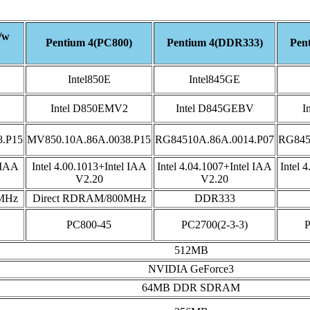
/w
Pentium 4(PC800)
Pentium 4(DDR333)
Pen
Intel850E
Intel845GE
Intel D850EMV2
Intel D845GEBV
I
8.P15
MV850.10A.86A.0038.P15
RG84510A.86A.0014.P07
RG845
 IAA
Intel 4.00.1013+Intel IAA
Intel 4.04.1007+Intel IAA
Intel 
V2.20
V2.20
MHz
Direct RDRAM/800MHz
DDR333
PC800-45
PC2700(2-3-3)
P
512MB
NVIDIA GeForce3
64MB DDR SDRAM