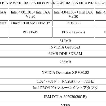
8.P15
MV850.10A.86A.0038.P15
RG84510A.86A.0014.P07
RG845
 IAA
Intel 4.00.1013+Intel IAA
Intel 4.04.1007+Intel IAA
Intel 
V2.20
V2.20
MHz
Direct RDRAM/800MHz
DDR333
PC800-45
PC2700(2-3-3)
P
512MB
NVIDIA GeForce3
64MB DDR SDRAM
256MB
NVIDIA Detonator XP V30.82
1,024×768ドット/32bitカラー/85Hz
Intel PRO/100+マネージメントアダプタ
IBM DTLA-307030(30GB)
NTFS