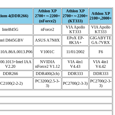
Athlon XP
Athlon XP
Athlon XP
tium 4(DDR266)
2700+～2200+
2700+～2200+
2100+,2000+
(nForce2)
(KT333)
VIA Apollo
VIA Apollo
Intel845G
nForce2
KT333
KT333
EPoX EP-
GIGABYTE
ntel D845GBV
ASUS A7N8X
8K3A+
GA-7VRX
10A.86A.0013.P06
V1001C
11/01/2002
F6
4.00.1013+Intel IAA
NVIDIA
VIA 4in1
VIA 4in1
V2.20
nForce2 V1.12
V4.43
V4.42
DDR266
DDR400(2ch)
DDR333
DDR333
PC3200(2.5-3-
PC2700(2-3-
C2100(2-2-2)
PC2700(2-3-3)
3)
3)