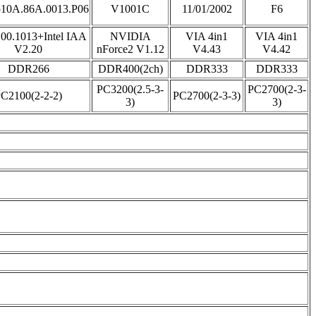
10A.86A.0013.P06
V1001C
11/01/2002
F6
4.00.1013+Intel IAA
NVIDIA
VIA 4in1
VIA 4in1
V2.20
nForce2 V1.12
V4.43
V4.42
DDR266
DDR400(2ch)
DDR333
DDR333
PC3200(2.5-3-
PC2700(2-3-
C2100(2-2-2)
PC2700(2-3-3)
3)
3)