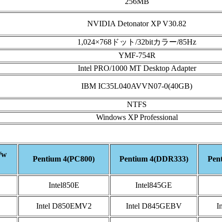
256MB
NVIDIA Detonator XP V30.82
1,024×768ドット/32bitカラー/85Hz
YMF-754R
Intel PRO/1000 MT Desktop Adapter
IBM IC35L040AVVN07-0(40GB)
NTFS
Windows XP Professional
/w
Pentium 4(PC800)
Pentium 4(DDR333)
Pen
Intel850E
Intel845GE
Intel D850EMV2
Intel D845GEBV
I