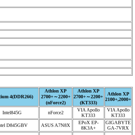
Athlon XP
Athlon XP
Athlon XP
tium 4(DDR266)
2700+～2200+
2700+～2200+
2100+,2000+
(nForce2)
(KT333)
VIA Apollo
VIA Apollo
Intel845G
nForce2
KT333
KT333
EPoX EP-
GIGABYTE
ntel D845GBV
ASUS A7N8X
8K3A+
GA-7VRX