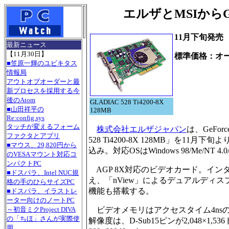
エルザとMSIからGeF
11月下旬発売
最新ニュース
【11月30日】
標準価格：オ
■笠原一輝のユビキタス
情報局
アウトオブオーダーと最
新プロセスを採用する今
後のAtom
GLADIAC 528 Ti4200-8X
■山田祥平の
128MB
Re:config.sys
タッチが変えるフォーム
株式会社エルザジャパン
は、GeFor
ファクタとアプリ
528 Ti4200-8X 128MB」を
■マウス、29,820円から
込み。対応OSはWindows 98/Me/NT 4.0/
のVESAマウント対応コ
ンパクトPC
AGP 8X対応のビデオカード。インター
■ドスパラ、Intel NUC規
え、「nView」によるデュアルディス
格の手のひらサイズPC
機能も搭載する。
■ドスパラ、イラストレ
ーター向けのノートPC
ビデオメモリはアクセスタイム4nsの12
～初音ミクProject DIVA
の「ちほ」さんが実際使
解像度は、D-Sub15ピンが2,048×1,536
用