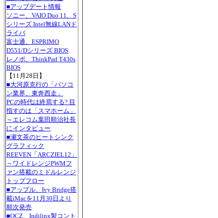
■アップデート情報
ソニー、VAIO Duo 11、S
シリーズ Intel無線LANド
ライバ
富士通、ESPRIMO
D551/Dシリーズ BIOS
レノボ、ThinkPad T430s
BIOS
【11月28日】
■大河原克行の「パソコ
ン業界、東奔西走」
PCの時代は終焉する? 目
指すのは「スマホーム」
～エレコム葉田順治社長
にインタビュー
■瀬文茶のヒートシンク
グラフィック
REEVEN「ARCZIEL12」
～ワイドレンジPWMフ
ァン搭載のミドルレンジ
トップフロー
■アップル、Ivy Bridge搭
載iMacを11月30日より
順次発売
■OCZ、Indilinx製コント