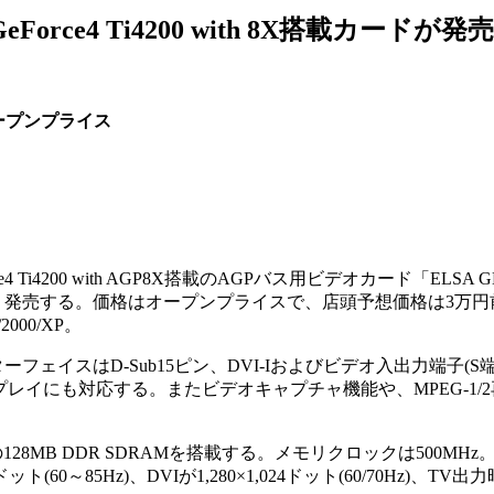
orce4 Ti4200 with 8X搭載カードが発売
ープンプライス
ce4 Ti4200 with AGP8X搭載のAGPバス用ビデオカード「ELSA G
11月下旬より発売する。価格はオープンプライスで、店頭予想価格は3万
2000/XP。
フェイスはD-Sub15ピン、DVI-Iおよびビデオ入出力端子(S
プレイにも対応する。またビデオキャプチャ機能や、MPEG-1/
8MB DDR SDRAMを搭載する。メモリクロックは500MHz
ドット(60～85Hz)、DVIが1,280×1,024ドット(60/70Hz)、TV出