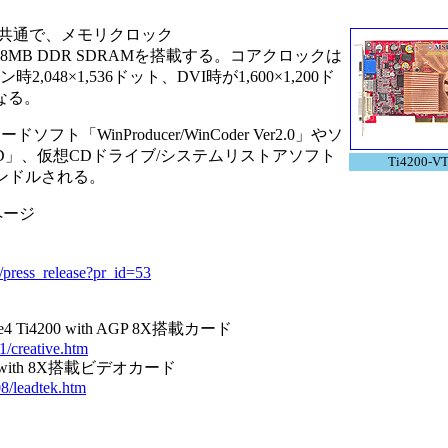
共通で、メモリクロック
8X)の128MB DDR SDRAMを搭載する。コアクロックは
2,048×1,536ドット、DVI時が1,600×1,200ド
となる。
WinProducer/WinCoder Ver2.0」やソ
VD」、仮想CDドライブ/システムリストアソフト
Ti4200-V
」などがバンドルされる。
ページ
s/press_release?pr_id=53
i4200 with AGP 8X搭載カード
1/creative.htm
00 with 8X搭載ビデオカード
08/leadtek.htm