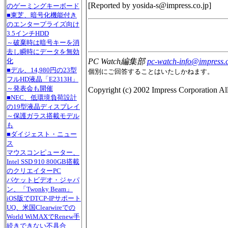
[Reported by
yosida-s@impress.co.jp
]
のゲーミングキーボード
■東芝、暗号化機能付き
のエンタープライズ向け
3.5インチHDD
～破棄時は暗号キーを消
去し瞬時にデータを無効
化
PC Watch編集部
pc-watch-info@impress.c
■デル、14,980円の23型
個別にご回答することはいたしかねます。
フルHD液晶「E2313H」
～発表会も開催
Copyright (c) 2002 Impress Corporation All 
■NEC、低環境負荷設計
の19型液晶ディスプレイ
～保護ガラス搭載モデル
も
■ダイジェスト・ニュー
ス
マウスコンピューター、
Intel SSD 910 800GB搭載
のクリエイターPC
パケットビデオ・ジャパ
ン、「Twonky Beam」
iOS版でDTCP-IPサポート
UQ、米国Clearwireでの
World WiMAXでRenew手
続きできない不具合