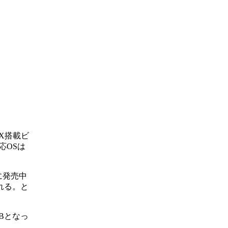
GP8X搭載ビ
応OSは
に発売中
される。と
Bとなっ