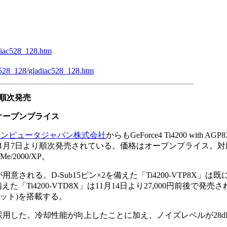
adiac528_128.htm
ac528_128/gladiac528_128.htm
り順次発売
オープンプライス
Iコンピュータジャパン株式会社
からもGeForce4 Ti4200 with A
1月7日より順次発売されている。価格はオープンプライス。対
/Me/2000/XP。
れる。D-Sub15ピン×2を備えた「Ti4200-VTP8X」は既
を備えた「Ti4200-VTD8X」は11月14日より27,000円前後で発売
ジット)を搭載する。
用した。冷却性能が向上したことに加え、ノイズレベルが28d