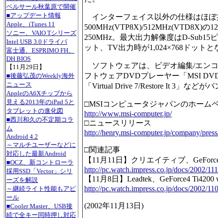
ベルサール秋葉原で開催
■アップデート情報
インターフェイス以外の仕様はほぼ
Apple、iTunes 11
500MHz(VTP8X)/512MHz(VTD
ソニー、VAIO Tシリーズ
250MHz。最大出力解像度はD-Sub15ピン時
Intel USB 3.0ドライバ
ット、TV出力時が1,024×768ドット
富士通、ESPRIMO FH、
DH BIOS
ソフトウェアは、ビデオ編集/エンコードソフト「
【11月29日】
フトウェアDVDプレーヤー「MSI D
■後藤弘茂のWeekly海外
ニュース
「Virtual Drive 7/Restore It 3
AppleのA6Xチップから
見える2013年のiPad 5と
□MSIコンピュータジャパンのホーム
タブレットの進化図
http://www.msi-computer.jp/
■西川和久の不定期コラ
□ニュースリリース
ム
http://henry.msi-computer.jp/company/pres
Android 4.2
～マルチユーザーなどに
□関連記事
対応した最新Android
【11月11日】クリエイティブ、GeForce4 T
■OCZ、新コントローラ
http://pc.watch.impress.co.jp/docs/2002/111
採用SSD「Vector」シリ
【11月8日】Leadtek、GeForce4 Ti42
ーズを解説
http://pc.watch.impress.co.jp/docs/2002/11
～継続ライト性能もアピ
ール
(
2002年11月13日
)
■Cooler Master、USB接
続で全キー同時押し対応