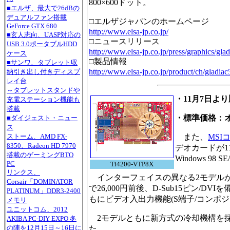
800×600ドット。
■エルザ、最大で26dBの
デュアルファン搭載
□エルザジャパンのホームページ
GeForce GTX 680
http://www.elsa-jp.co.jp/
■玄人志向、UASP対応の
□ニュースリリース
USB 3.0ポータブルHDD
http://www.elsa-jp.co.jp/press/graphics/gl
ケース
□製品情報
■サンワ、タブレット収
http://www.elsa-jp.co.jp/product/ch/gladi
納引き出し付きディスプ
レイ台
～タブレットスタンドや
・11月7日よ
充電ステーション機能も
搭載
・標準価格：
■ダイジェスト・ニュー
ス
また、
MS
ストーム、AMD FX-
8350、Radeon HD 7970
デオカードが1
搭載のゲーミングBTO
Windows 98 SE
PC
Ti4200-VTP8X
リンクス、
インターフェイスの異なる2モデルが用意さ
Corsair「DOMINATOR
で26,000円前後、D-Sub15ピン/DVI
PLATINUM」DDR3-2400
もにビデオ入出力機能(S端子/コンポ
メモリ
ユニットコム、2012
2モデルともに新方式の冷却機構を採
AKIBA PC-DIY EXPO 冬
の陣を12月15日～16日に
た。