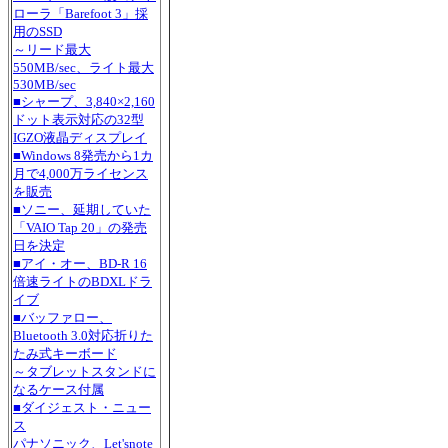
ローラ「Barefoot 3」採
用のSSD
～リード最大
550MB/sec、ライト最大
530MB/sec
■シャープ、3,840×2,160
ドット表示対応の32型
IGZO液晶ディスプレイ
■Windows 8発売から1カ
月で4,000万ライセンス
を販売
■ソニー、延期していた
「VAIO Tap 20」の発売
日を決定
■アイ・オー、BD-R 16
倍速ライトのBDXLドラ
イブ
■バッファロー、
Bluetooth 3.0対応折りた
たみ式キーボード
～タブレットスタンドに
なるケース付属
■ダイジェスト・ニュー
ス
パナソニック、Let'snote