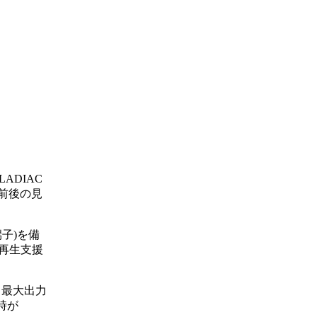
LADIAC
円前後の見
端子)を備
2再生支援
。最大出力
力時が