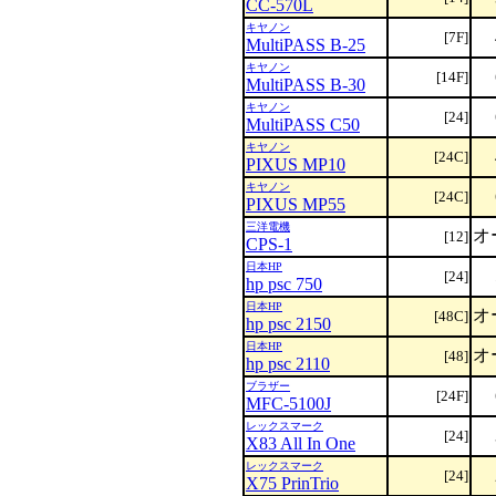
CC-570L
キヤノン
[7F]
MultiPASS B-25
キヤノン
[14F]
MultiPASS B-30
キヤノン
[24]
MultiPASS C50
キヤノン
[24C]
PIXUS MP10
キヤノン
[24C]
PIXUS MP55
三洋電機
オ
[12]
CPS-1
日本HP
[24]
hp psc 750
日本HP
オ
[48C]
hp psc 2150
日本HP
オ
[48]
hp psc 2110
ブラザー
[24F]
MFC-5100J
レックスマーク
[24]
X83 All In One
レックスマーク
[24]
X75 PrinTrio