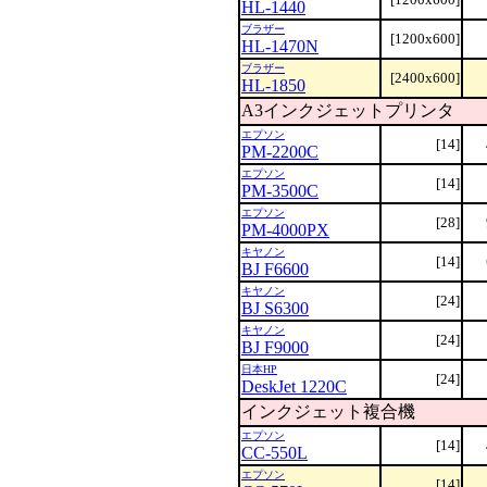
HL-1440
ブラザー
[1200x600]
HL-1470N
ブラザー
[2400x600]
HL-1850
A3インクジェットプリンタ
エプソン
[14]
PM-2200C
エプソン
[14]
PM-3500C
エプソン
[28]
PM-4000PX
キヤノン
[14]
BJ F6600
キヤノン
[24]
BJ S6300
キヤノン
[24]
BJ F9000
日本HP
[24]
DeskJet 1220C
インクジェット複合機
エプソン
[14]
CC-550L
エプソン
[14]