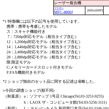
レーザー複合機
ブラザー
[600x600F]
MFC-4800J
*1 特徴欄には以下の記号を使用しています。
携帯：携帯を考慮したモデル
ス：スキャナ機能付き
7：720dpi対応モデル（相当タイプ含む）
12：1,200dpi対応モデル（相当タイプ含む）
14：1,440dpi対応モデル（相当タイプ含む）
24：2,400dpi対応モデル（相当タイプ含む）
28：2,880dpi対応モデル（相当タイプ含む）
限:限定モデル
C:メモリーカードスロット付きモデル
F:FAX機能付きモデル
*2 ショップ独自のセット品に関する記述は省略した。
○今回の調査ショップ(順不同)
（秋葉原）
a：ソフマップ 1号店 Chicago(Tel.03-3253-9255)
b：LAOX ザ・コンピュータ館(Tel.03-5256-3111)
（新宿）
L：ヨドバシカメラ 新宿西口本店(Tel.03-3346-101