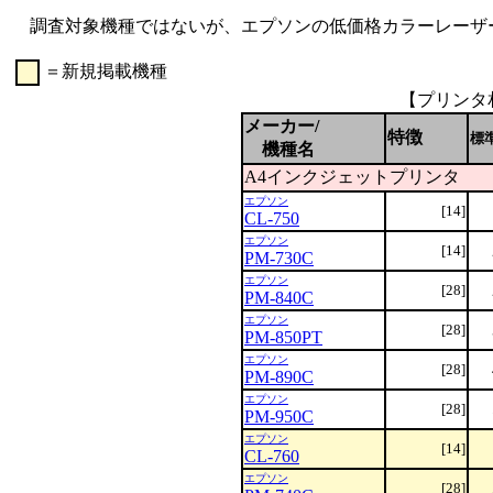
調査対象機種ではないが、エプソンの低価格カラーレーザープリン
＝新規掲載機種
00
【プリンタ
メーカー/
特徴
標
機種名
A4インクジェットプリンタ
エプソン
[14]
CL-750
エプソン
[14]
PM-730C
エプソン
[28]
PM-840C
エプソン
[28]
PM-850PT
エプソン
[28]
PM-890C
エプソン
[28]
PM-950C
エプソン
[14]
CL-760
エプソン
[28]