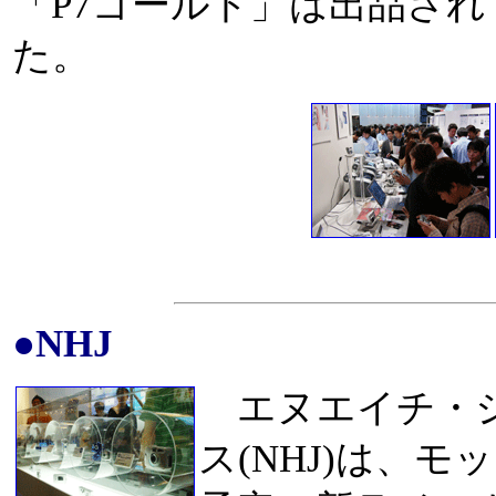
「P7ゴールド」は出品さ
た。
●NHJ
エヌエイチ・ジ
ス(NHJ)は、