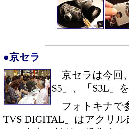
●京セラ
京セラは今回、新
S5」、「S3L
フォトキナで参
TVS DIGITAL」はア