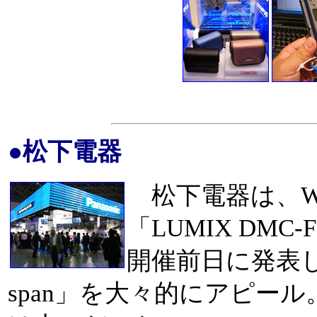
●松下電器
松下電器は、W
「LUMIX DMC
開催前日に発表した
span」を大々的にアピー