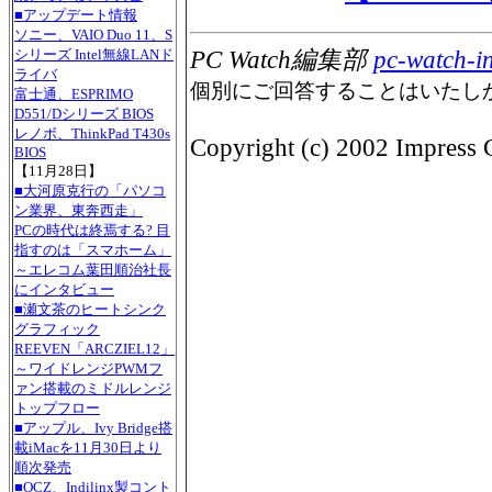
■アップデート情報
ソニー、VAIO Duo 11、S
シリーズ Intel無線LANド
PC Watch編集部
pc-watch-i
ライバ
個別にご回答することはいたし
富士通、ESPRIMO
D551/Dシリーズ BIOS
レノボ、ThinkPad T430s
Copyright (c) 2002 Impress C
BIOS
【11月28日】
■大河原克行の「パソコ
ン業界、東奔西走」
PCの時代は終焉する? 目
指すのは「スマホーム」
～エレコム葉田順治社長
にインタビュー
■瀬文茶のヒートシンク
グラフィック
REEVEN「ARCZIEL12」
～ワイドレンジPWMフ
ァン搭載のミドルレンジ
トップフロー
■アップル、Ivy Bridge搭
載iMacを11月30日より
順次発売
■OCZ、Indilinx製コント