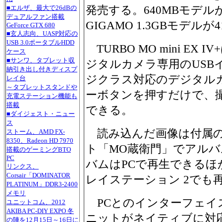
発売する。640MBモデルが3
■エルザ、最大で26dBの
デュアルファン搭載
GIGAMO 1.3GBモデルが4
GeForce GTX 680
■玄人志向、UASP対応の
USB 3.0ポータブルHDD
TURBO MO mini E
ケース
■サンワ、タブレット収
ジタルカメラ専用のUSB
納引き出し付きディスプ
ジクラス対応のデジタル
レイ台
～タブレットスタンドや
ーボタンを押すだけで、
充電ステーション機能も
搭載
できる。
■ダイジェスト・ニュー
ス
読み込んだ画像は付属の
ストーム、AMD FX-
8350、Radeon HD 7970
ト「MO蔵衛門」でアル
搭載のゲーミングBTO
PC
バムはPCで再生できるほ
リンクス、
Corsair「DOMINATOR
レイステーション 2でも
PLATINUM」DDR3-2400
メモリ
PCとのインターフェイスは
ユニットコム、2012
AKIBA PC-DIY EXPO 冬
ニットがネイティブに対
の陣を12月15日～16日に