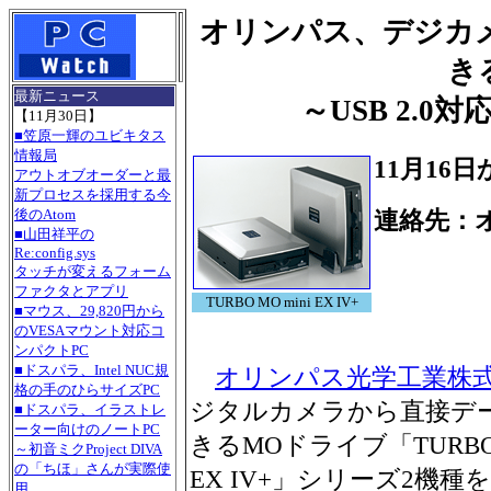
オリンパス、デジカ
き
最新ニュース
～USB 2.
【11月30日】
■笠原一輝のユビキタス
情報局
11月16
アウトオブオーダーと最
新プロセスを採用する今
後のAtom
連絡先：
■山田祥平の
Tel.0
Re:config.sys
タッチが変えるフォーム
ファクタとアプリ
TURBO MO mini EX IV+
■マウス、29,820円から
のVESAマウント対応コ
ンパクトPC
■ドスパラ、Intel NUC規
オリンパス光学工業株
格の手のひらサイズPC
ジタルカメラから直接デ
■ドスパラ、イラストレ
ーター向けのノートPC
きるMOドライブ「TURBO M
～初音ミクProject DIVA
の「ちほ」さんが実際使
EX IV+」シリーズ2機種を
用