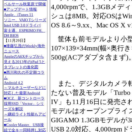
ベルサール秋葉原で開催
4,000rpmで、1.3GBメ
■アップデート情報
シュは8MB。対応OSはWindow
Apple、iTunes 11
ソニー、VAIO Tシリーズ
OS 8.6～9.xx、Mac OS X
Intel USB 3.0ドライバ
富士通、ESPRIMO FH、
DH BIOS
筐体も前モデルより小型
【11月29日】
■後藤弘茂のWeekly海外
107×139×34mm(幅×
ニュース
500g(ACアダプタ含まず)
AppleのA6Xチップから
見える2013年のiPad 5と
タブレットの進化図
■西川和久の不定期コラ
ム
また、デジタルカメラ
Android 4.2
～マルチユーザーなどに
たない普及モデル「Turbo M
対応した最新Android
■OCZ、新コントローラ
IV」も11月16日に発売され
採用SSD「Vector」シリ
ーズを解説
モデルはオープンプライ
～継続ライト性能もアピ
GIGAMO 1.3GBモデルが3
ール
■Cooler Master、USB接
USB 2.0対応、4,000
続で全キー同時押し対応