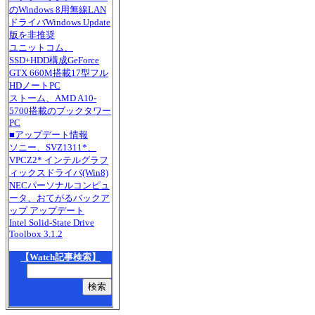
のWindows 8用無線LAN
ドライバWindows Update
版を非推奨
ユニットコム、
SSD+HDD構成GeForce
GTX 660M搭載17型フル
HDノートPC
ストーム、AMD A10-
5700搭載のブックタワー
PC
■アップデート情報
ソニー、SVZ1311*、
VPCZ2* インテルグラフ
ィックスドライバ(Win8)
NECパーソナルコンピュ
ータ、おてがるバックア
ップ アップデート
Intel Solid-State Drive
Toolbox 3.1.2
【Watch記事検索】