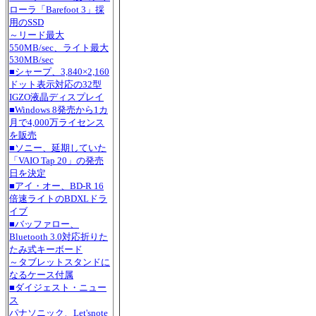
ローラ「Barefoot 3」採
用のSSD
～リード最大
550MB/sec、ライト最大
530MB/sec
■シャープ、3,840×2,160
ドット表示対応の32型
IGZO液晶ディスプレイ
■Windows 8発売から1カ
月で4,000万ライセンス
を販売
■ソニー、延期していた
「VAIO Tap 20」の発売
日を決定
■アイ・オー、BD-R 16
倍速ライトのBDXLドラ
イブ
■バッファロー、
Bluetooth 3.0対応折りた
たみ式キーボード
～タブレットスタンドに
なるケース付属
■ダイジェスト・ニュー
ス
パナソニック、Let'snote