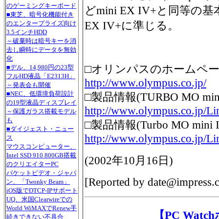
のゲーミングキーボード
どmini EX IV+と同等
■東芝、暗号化機能付き
EX IV+に準じる。
のエンタープライズ向け
3.5インチHDD
～破棄時は暗号キーを消
去し瞬時にデータを無効
化
□オリンパスのホームペ
■デル、14,980円の23型
フルHD液晶「E2313H」
http://www.olympus.co.jp/
～発表会も開催
■NEC、低環境負荷設計
□製品情報(TURBO MO mini
の19型液晶ディスプレイ
http://www.olympus.co.jp/
～保護ガラス搭載モデル
も
□製品情報(Turbo MO mini I
■ダイジェスト・ニュー
http://www.olympus.co.jp/L
ス
マウスコンピューター、
Intel SSD 910 800GB搭載
(
2002年10月16日
)
のクリエイターPC
パケットビデオ・ジャパ
[Reported by
date@impress.c
ン、「Twonky Beam」
iOS版でDTCP-IPサポート
UQ、米国Clearwireでの
World WiMAXでRenew手
【PC Wat
続きできない不具合