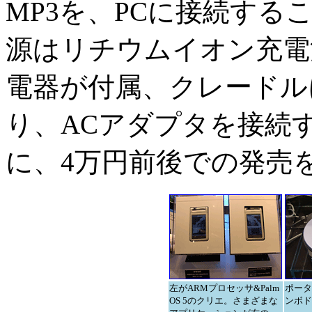
MP3を、PCに接続す
源はリチウムイオン充電
電器が付属、クレードル
り、ACアダプタを接続
に、4万円前後での発売
左がARMプロセッサ&Palm
ポータ
OS 5のクリエ。さまざまな
ンボド