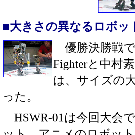
■大きさの異なるロボッ
優勝決勝戦で行な
Fighterと中
は、サイズの
った。
HSWR-01は今回大
ット。アニメのロボット