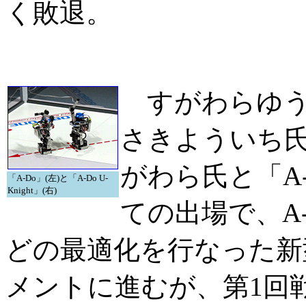
く敗退。
すがわらゆうす
さきよういち氏の「
がわら氏と「A
「A-Do」(左)と「A-Do U-
Knight」(右)
ての出場で、A-D
どの最適化を行なった新
メントに進むが、第1回