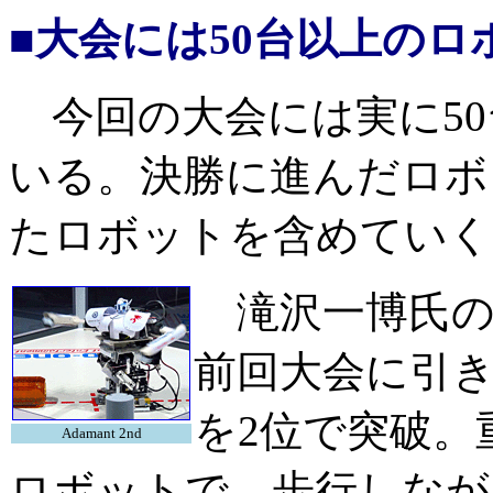
■大会には50台以上のロ
今回の大会には実に50
いる。決勝に進んだロボ
たロボットを含めていく
滝沢一博氏の「A
前回大会に引
を2位で突破。
Adamant 2nd
ロボットで、歩行しなが