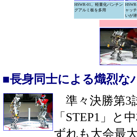
HSWR-01。軽量化パンチン
HSW
グアルミ板を多用
ャッチ
いが潜
■長身同士による熾烈な
準々決勝第3試
「STEP1」と
ずれも大会最