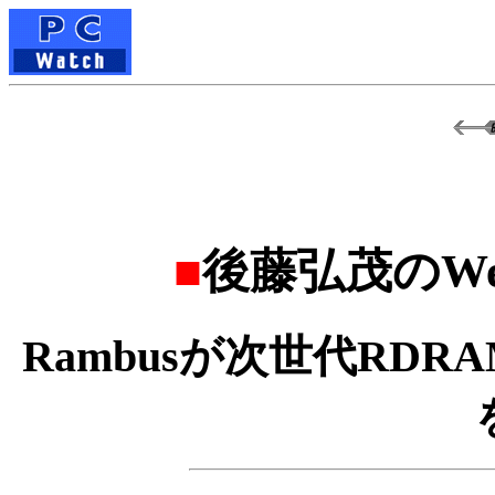
■
後藤弘茂のWe
Rambusが次世代RDRAM