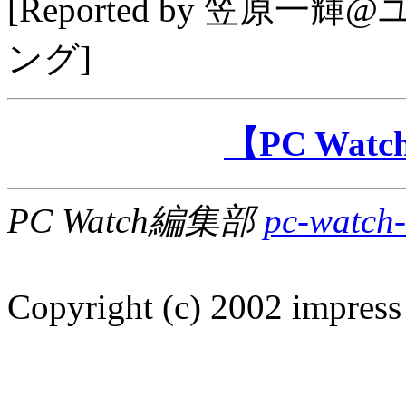
[Reported by
笠原一輝@
ング
]
【PC Wa
PC Watch編集部
pc-watch-
Copyright (c) 2002 impress 