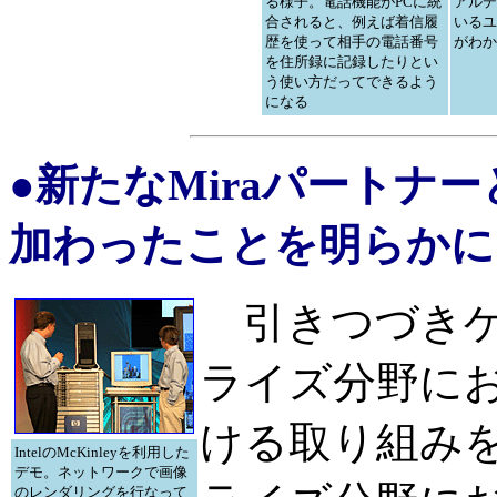
る様子。電話機能がPCに統
アルデ
合されると、例えば着信履
いるユ
歴を使って相手の電話番号
がわか
を住所録に記録したりとい
う使い方だってできるよう
になる
●新たなMiraパートナ
加わったことを明らかに
引きつづきゲ
ライズ分野に
ける取り組み
IntelのMcKinleyを利用した
デモ。ネットワークで画像
のレンダリングを行なって