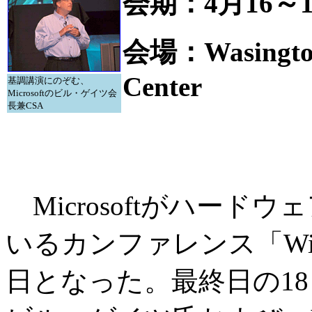
会期：4月16～
会場：Wasington 
Center
基調講演にのぞむ、
Microsoftのビル・ゲイツ会
長兼CSA
Microsoftがハー
いるカンファレンス「Wi
日となった。最終日の18日