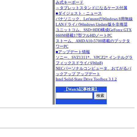
み式キーボード
～タブレットスタンドになるケース付属
■ダイジェスト・ニュース
パナソニック、Let'snoteのWindows 8用無線
LANドライバWindows Update版を非推奨
ユニットコム、SSD+HDD構成GeForce GTX
660M搭載17型フルHDノートPC
ストーム、AMD A10-5700搭載のブックタ
ワーPC
■アップデート情報
ソニー、SVZ1311*、VPCZ2* インテルグラ
フィックスドライバ(Win8)
NECパーソナルコンピュータ、おてがるバ
ックアップ アップデート
Intel Solid-State Drive Toolbox 3.1.2
【Watch記事検索】