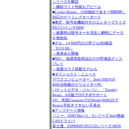
シリーズを解説
～継続ライト性能もアピール
■Cooler Master、USB接続で全キー同時押し
対応のゲーミングキーボード
■東芝、暗号化機能付きのエンタープライズ
向け3.5インチHDD
～破棄時は暗号キーを消去し瞬時にデータ
を無効化
■デル、14,980円の23型フルHD液晶
「E2313H」
～発表会も開催
■NEC、低環境負荷設計の19型液晶ディス
プレイ
～保護ガラス搭載モデルも
■ダイジェスト・ニュース
マウスコンピューター、Intel SSD 910
800GB搭載のクリエイターPC
パケットビデオ・ジャパン、「Twonky
Beam」iOS版でDTCP-IPサポート
UQ、米国ClearwireでのWorld WiMAXで
Renew手続きできない不具合
■アップデート情報
ソニー、VAIO Duo 11、Sシリーズ Intel無線
LANドライバ
富士通、ESPRIMO D551/Dシリーズ BIOS