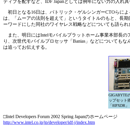
ティブを配すなど、IDF Japanとしては例年にない力の入れ
初日となる16日は、パトリック・ゲルシンガーCTOらに
は、「ムーアの法則を超えて」というタイトルのもと、長期的なビジョ
ーワードにした同社のワイヤレス戦略などについても語られ
また、明日にはIntelモバイルプラットホーム事業本部長
り、次世代モバイルプロセッサ「Banias」などについて
は追ってお伝えする。
GIGABYTEのI
ップセット
「8IPXDR」
□Intel Developers Forum 2002 Spring Japanのホームページ
http://www.intel.co.jp/jp/developer/idf-j/index.htm