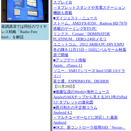
スプレイ台
～タブレットスタンドや充電ステーション
機能も搭載
キ
■ダイジェスト・ニュース
ストーム、AMD FX-8350、Radeon HD 7970
基調講演では同社のワイヤ
搭載のゲーミングBTO PC
レス戦略「Radio Free
リンクス、Corsair「DOMINATOR
Intel」を解説
PLATINUM」DDR3-2400メモリ
ユニットコム、2012 AKIBA PC-DIY EXPO
冬の陣を12月15日～16日にベルサール秋葉
原で開催
■アップデート情報
Apple、iTunes 11
ソニー、VAIO Tシリーズ Intel USB 3.0ドラ
イバ
富士通、ESPRIMO FH、DH BIOS
【11月29日】
■後藤弘茂のWeekly海外ニュース
AppleのA6Xチップから見える2013年のiPad
5とタブレットの進化図
■西川和久の不定期コラム
Android 4.2
～マルチユーザーなどに対応した最新
Android
■OCZ、新コントローラ採用SSD「Vector」