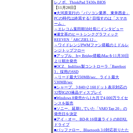
レノボ、ThinkPad T430s BIOS
【11月28日】
■大河原克行の「パソコン業界、東奔西走」
PCの時代は終焉する? 目指すのは「スマホ
ーム」
～エレコム葉田順治社長にインタビュー
■瀬文茶のヒートシンクグラフィック
REEVEN「ARCZIEL12」
～ワイドレンジPWMファン搭載のミドルレ
ンジトップフロー
■アップル、Ivy Bridge搭載iMacを11月30日
より順次発売
■OCZ、Indilinx製コントローラ「Barefoot
3」採用のSSD
～リード最大550MB/sec、ライト最大
530MB/sec
■シャープ、3,840×2,160ドット表示対応の
32型IGZO液晶ディスプレイ
■Windows 8発売から1カ月で4,000万ライセ
ンスを販売
■ソニー、延期していた「VAIO Tap 20」の
発売日を決定
■アイ・オー、BD-R 16倍速ライトのBDXL
ドライブ
■バッファロー、Bluetooth 3.0対応折りたた