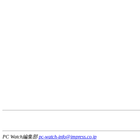
PC Watch編集部
pc-watch-info@impress.co.jp