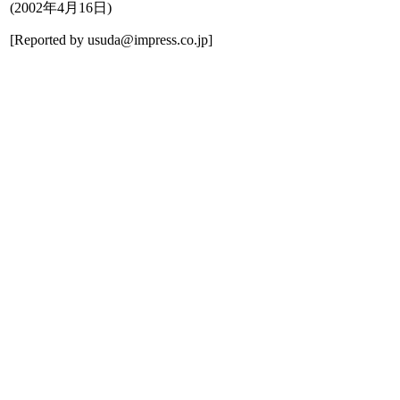
(
2002年4月16日
)
[Reported by
usuda@impress.co.jp
]