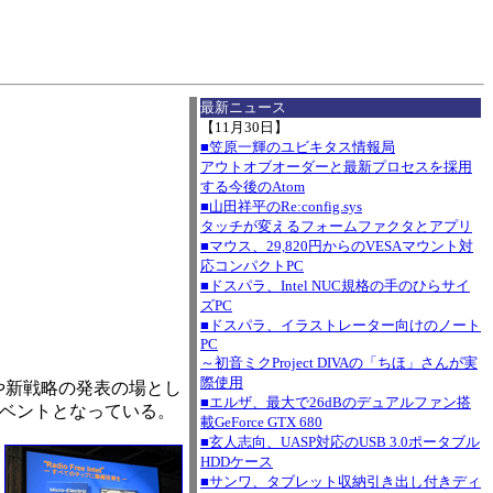
I
最新ニュース
【11月30日】
■笠原一輝のユビキタス情報局
アウトオブオーダーと最新プロセスを採用
する今後のAtom
■山田祥平のRe:config.sys
タッチが変えるフォームファクタとアプリ
■マウス、29,820円からのVESAマウント対
応コンパクトPC
■ドスパラ、Intel NUC規格の手のひらサイ
ズPC
■ドスパラ、イラストレーター向けのノート
PC
～初音ミクProject DIVAの「ちほ」さんが実
際使用
lの新製品や新戦略の発表の場とし
■エルザ、最大で26dBのデュアルファン搭
イベントとなっている。
載GeForce GTX 680
■玄人志向、UASP対応のUSB 3.0ポータブル
HDDケース
■サンワ、タブレット収納引き出し付きディ