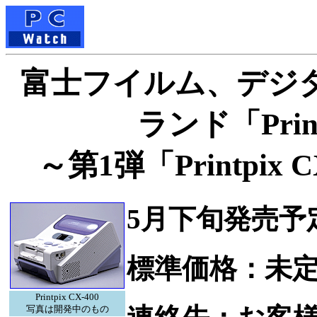
富士フイルム、デジ
ランド「Prin
～第1弾「Printpix
5月下旬発売予
標準価格：未
Printpix CX-400
写真は開発中のもの