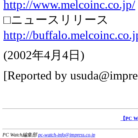
http://www.melcoinc.co.jp/
□ニュースリリース
http://buffalo.melcoinc.co
(
2002年4月4日
)
[Reported by
usuda@impres
【PC 
PC Watch編集部
pc-watch-info@impress.co.jp