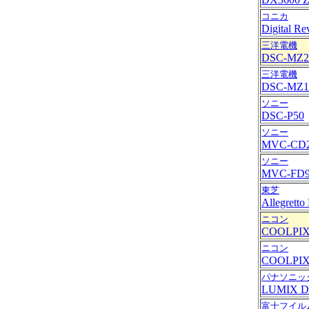
コニカ
Digital R
三洋電機
DSC-MZ2
三洋電機
DSC-MZ1
ソニー
DSC-P50
ソニー
MVC-CD
ソニー
MVC-FD
東芝
Allegrett
ニコン
COOLPIX
ニコン
COOLPIX
パナソニッ
LUMIX D
富士フイル