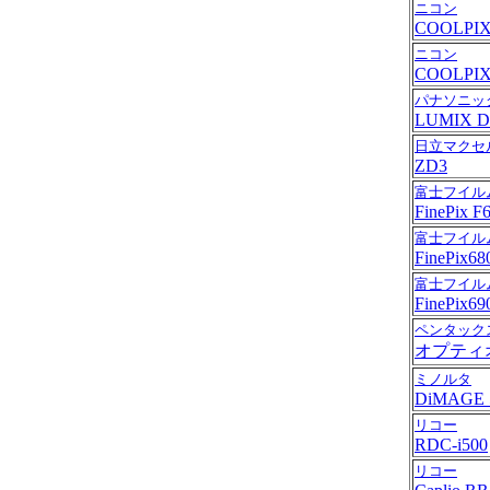
ニコン
COOLPIX
ニコン
COOLPIX
パナソニッ
LUMIX D
日立マクセ
ZD3
富士フイル
FinePix F
富士フイル
FinePix68
富士フイル
FinePix69
ペンタック
オプティオ
ミノルタ
DiMAGE 
リコー
RDC-i500
リコー