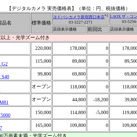
【デジタルカメラ 実売価格表】（単位：円、税抜価格）
*1
LAOX ザ・
ヨドバシカメラ
新宿西口本店
03-5256
03-3227-2271
製品名
標準価格
前回比
店頭表示価格
店頭表示価格
画素以上・光学ズーム付き
220,000
178,000
0
178,00
115,000
89,800
0
89,50
t G2
99,800
69,800
0
69,80
 S40
オープン
118,000
0
118,00
7
オープン
44,800
-18,200
39,80
o M81
150,000
114,800
-5,000
119,80
5000
165,000
109,800
0
109,80
7
400万画素未満・光学ズーム付き