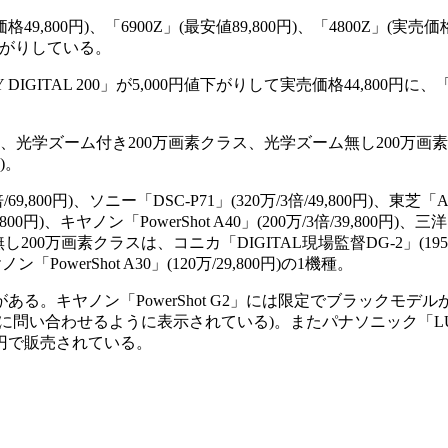
,800円)、「6900Z」(最安値89,800円)、「4800Z」(実売価格
円値下がりしている。
L 200」が5,000円値下がりして実売価格44,800円に、「IXY 
光学ズーム付き200万画素クラス、光学ズーム無し200万画素ク
)。
800円)、ソニー「DSC-P71」(320万/3倍/49,800円)、東芝「Alle
円)、キヤノン「PowerShot A40」(200万/3倍/39,800円)、三洋
ム無し200万画素クラスは、コニカ「DIGITAL現場監督DG-2」(195万/
ン「PowerShot A30」(120万/29,800円)の1機種。
。キヤノン「PowerShot G2」には限定でブラックモ
問い合わせるように表示されている)。またパナソニック「LUM
00円で販売されている。