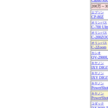
Caplio RR
200万～
エプソン
CP-80Z
オリンパス
C-700 Ult
オリンパス
C-200ZO
オリンパス
C-2Zoom
カシオ
QV-2900
キヤノン
IXY DIGI
キヤノン
IXY DIGI
キヤノン
PowerSho
キヤノン
PowerSho
コダック
DX3600 