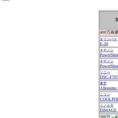
400万
オリンパス
E-20
キヤノン
PowerSho
キヤノン
PowerShot
ソニー
DSC-F70
東芝
Allegrett
ニコン
COOLPIX
ミノルタ
DiMAGE 
300万～