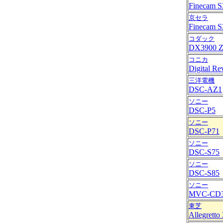
Finecam S
京セラ
Finecam S
コダック
DX3900 
コニカ
Digital R
三洋電機
DSC-AZ1
ソニー
DSC-P5
ソニー
DSC-P71
ソニー
DSC-S75
ソニー
DSC-S85
ソニー
MVC-CD
東芝
Allegretto