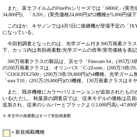
また、富士フイルムのFinePixシリーズでは「6800Z」(実売価格49
34,800円)、「A201」(実売価格24,800円)の2機種が5,000
このほか、キヤノンでは4月5日に後継機が登場予定の「IXY DIGITA
になっている。
今回初調査となったのは、光学ズーム付き300万画素クラス、
下、カッコ内は有効画素数/光学ズームの倍率/実売価格を表記
300万画素クラスの製品は、京セラ「Finecam S4」(395万/3倍/69,
の200万画素クラスは、オリンパス「C-2Zoom」(200万/3倍/29,800
「COOLPIX2500」(200万/3倍/39,800円)の4機種。光学ズー
「sora T10」(201万/29,800円)の3機種。130万画素クラスはキヤノ
また、既存機種にカラーバリエーションが追加されたものがある
いる(ただし、秋葉原の調査店では、従来モデルの価格は店員に
追加され、従来のシルバーとブラックより2,000円高い47,8
※ 本文中の画素数はすべて有効画素数
＝新規掲載機種
00